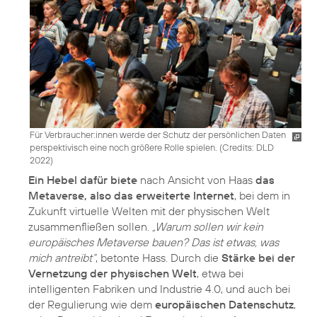
Für Verbraucher:innen werde der Schutz der persönlichen Daten
perspektivisch eine noch größere Rolle spielen. (
Credits: DLD
2022
)
Ein Hebel dafür biete
nach Ansicht von Haas
das
Metaverse, also das erweiterte Internet
, bei dem in
Zukunft virtuelle Welten mit der physischen Welt
zusammenfließen sollen.
„Warum sollen wir kein
europäisches Metaverse bauen? Das ist etwas, was
mich antreibt“
, betonte Hass. Durch die
Stärke bei der
Vernetzung der physischen Welt
, etwa bei
intelligenten Fabriken und Industrie 4.0, und auch bei
der Regulierung wie dem
europäischen Datenschutz
,