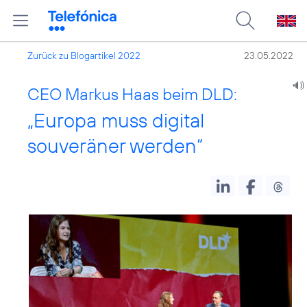
Zurück zu Blogartikel 2022
23.05.2022
CEO Markus Haas beim DLD:
„Europa muss digital
souveräner werden“