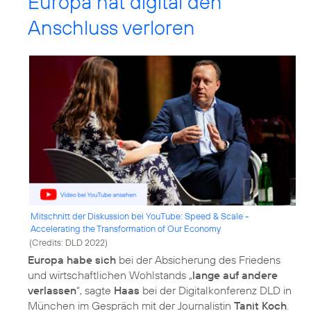
Europa hat digital den
Anschluss verloren
Mitschnitt der Diskussion bei YouTube: Speed & Scale -
Accelerating the Transformation of Our Economy
(
Credits: DLD 2022
)
Europa habe sich
bei der Absicherung des Friedens
und wirtschaftlichen Wohlstands „
lange auf andere
verlassen
“, sagte
Haas
bei der Digitalkonferenz DLD in
München im Gespräch mit der Journalistin
Tanit Koch
.