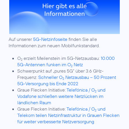
Auf unserer
5G-Netzinfoseite
finden Sie alle
Informationen zum neuen Mobilfunkstandard.
O
erzielt Meilenstein im 5G-Netzausbau:
10.000
2
5G-Antennen funken im O
Netz
2
Schwerpunkt auf „pures 5G“ über 3.6 GHz-
Frequenz:
Schneller O
Netzausbau – 50 Prozent
2
5G-Versorgung bis Ende 2022
Graue Flecken Initiative:
Telefónica / O
und
2
Vodafone schließen weitere Netzlücken im
ländlichen Raum
Graue Flecken Initiative:
Telefónica / O
und
2
Telekom teilen Netzinfrastruktur in Grauen Flecken
für weiter verbesserte Netzversorgung