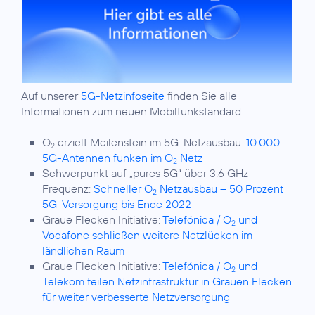
Auf unserer
5G-Netzinfoseite
finden Sie alle
Informationen zum neuen Mobilfunkstandard.
O
erzielt Meilenstein im 5G-Netzausbau:
10.000
2
5G-Antennen funken im O
Netz
2
Schwerpunkt auf „pures 5G“ über 3.6 GHz-
Frequenz:
Schneller O
Netzausbau – 50 Prozent
2
5G-Versorgung bis Ende 2022
Graue Flecken Initiative:
Telefónica / O
und
2
Vodafone schließen weitere Netzlücken im
ländlichen Raum
Graue Flecken Initiative:
Telefónica / O
und
2
Telekom teilen Netzinfrastruktur in Grauen Flecken
für weiter verbesserte Netzversorgung