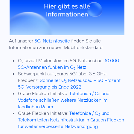
Auf unserer
5G-Netzinfoseite
finden Sie alle
Informationen zum neuen Mobilfunkstandard.
O
erzielt Meilenstein im 5G-Netzausbau:
10.000
2
5G-Antennen funken im O
Netz
2
Schwerpunkt auf „pures 5G“ über 3.6 GHz-
Frequenz:
Schneller O
Netzausbau – 50 Prozent
2
5G-Versorgung bis Ende 2022
Graue Flecken Initiative:
Telefónica / O
und
2
Vodafone schließen weitere Netzlücken im
ländlichen Raum
Graue Flecken Initiative:
Telefónica / O
und
2
Telekom teilen Netzinfrastruktur in Grauen Flecken
für weiter verbesserte Netzversorgung