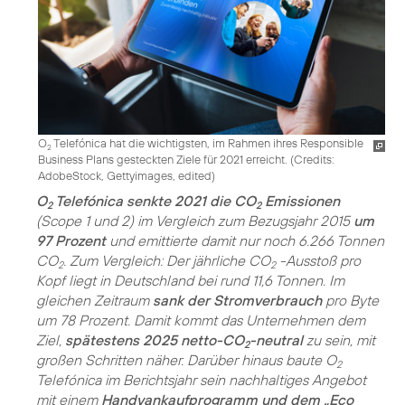
O
Telefónica hat die wichtigsten, im Rahmen ihres Responsible
2
Business Plans gesteckten Ziele für 2021 erreicht. (
Credits:
AdobeStock, Gettyimages, edited
)
O
Telefónica senkte 2021 die CO
Emissionen
2
2
(Scope 1 und 2) im Vergleich zum Bezugsjahr 2015
um
97 Prozent
und emittierte damit nur noch 6.266 Tonnen
CO
. Zum Vergleich: Der jährliche CO
-Ausstoß pro
2
2
Kopf liegt in Deutschland bei rund 11,6 Tonnen. Im
gleichen Zeitraum
sank der Stromverbrauch
pro Byte
um 78 Prozent. Damit kommt das Unternehmen dem
Ziel,
spätestens 2025 netto-CO
-neutral
zu sein, mit
2
großen Schritten näher. Darüber hinaus baute O
2
Telefónica im Berichtsjahr sein nachhaltiges Angebot
mit einem
Handyankaufprogramm und dem „Eco