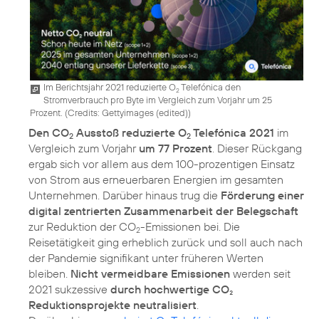
Im Berichtsjahr 2021 reduzierte O
Telefónica den
2
Stromverbrauch pro Byte im Vergleich zum Vorjahr um 25
Prozent. (
Credits: Gettyimages (edited)
)
Den CO
Ausstoß reduzierte O
Telefónica 2021
im
2
2
Vergleich zum Vorjahr
um 77 Prozent
. Dieser Rückgang
ergab sich vor allem aus dem 100-prozentigen Einsatz
von Strom aus erneuerbaren Energien im gesamten
Unternehmen. Darüber hinaus trug die
Förderung einer
digital zentrierten Zusammenarbeit der Belegschaft
zur Reduktion der CO
-Emissionen bei. Die
2
Reisetätigkeit ging erheblich zurück und soll auch nach
der Pandemie signifikant unter früheren Werten
bleiben.
Nicht vermeidbare Emissionen
werden seit
2021 sukzessive
durch hochwertige CO₂
Reduktionsprojekte neutralisiert
.