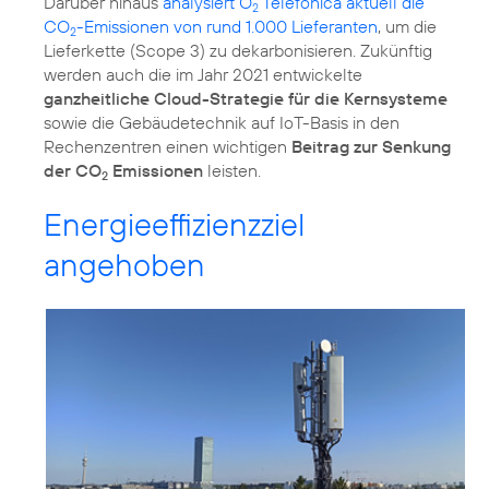
Darüber hinaus
analysiert O
Telefónica aktuell die
2
CO
-Emissionen von rund 1.000 Lieferanten
, um die
2
Lieferkette (Scope 3) zu dekarbonisieren. Zukünftig
werden auch die im Jahr 2021 entwickelte
ganzheitliche Cloud-Strategie für die Kernsysteme
sowie die Gebäudetechnik auf IoT-Basis in den
Rechenzentren einen wichtigen
Beitrag zur Senkung
der CO
Emissionen
leisten.
2
Energieeffizienzziel
angehoben