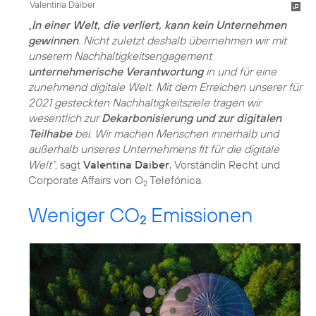
Valentina Daiber
„
In einer Welt, die verliert, kann kein Unternehmen
gewinnen
. Nicht zuletzt deshalb übernehmen wir mit
unserem Nachhaltigkeitsengagement
unternehmerische Verantwortung
in und für eine
zunehmend digitale Welt. Mit dem Erreichen unserer für
2021 gesteckten Nachhaltigkeitsziele tragen wir
wesentlich zur
Dekarbonisierung und zur digitalen
Teilhabe
bei. Wir machen Menschen innerhalb und
außerhalb unseres Unternehmens fit für die digitale
Welt“,
sagt
Valentina Daiber
, Vorständin Recht und
Corporate Affairs von O
Telefónica.
2
Weniger CO
Emissionen
2