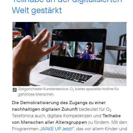
Welt gestärkt
Zielgerichteter Kundenservice: O
bietet spezielle Hotline für
2
gehörlose Menschen.
Die Demokratisierung des Zugangs zu einer
nachhaltigen digitalen Zukunft
bedeutet für O
2
Telefónica auch, digitale Kompetenzen und
Teilhabe
von Menschen aller Altersgruppen
zu fördern. Mit den
Programmen „
WAKE UP Jetzt!
”, das vor allem Kinder und