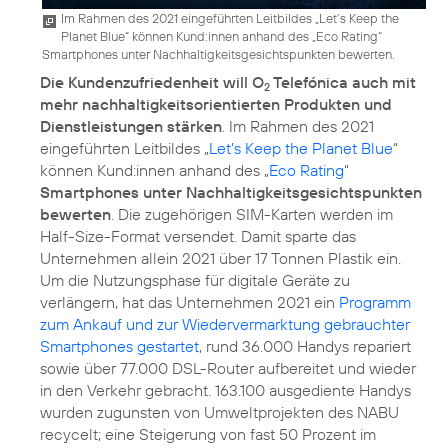
Im Rahmen des 2021 eingeführten Leitbildes „Let’s Keep the
Planet Blue“ können Kund:innen anhand des „Eco Rating“
Smartphones unter Nachhaltigkeitsgesichtspunkten bewerten.
Die Kundenzufriedenheit will O
Telefónica auch mit
2
mehr nachhaltigkeitsorientierten Produkten und
Dienstleistungen stärken
. Im Rahmen des 2021
eingeführten Leitbildes „
Let’s Keep the Planet Blue
“
können Kund:innen anhand des „
Eco Rating
“
Smartphones unter Nachhaltigkeitsgesichtspunkten
bewerten
. Die zugehörigen SIM-Karten werden im
Half-Size-Format versendet. Damit sparte das
Unternehmen allein 2021 über 17 Tonnen Plastik ein.
Um die Nutzungsphase für digitale Geräte zu
verlängern, hat das Unternehmen 2021 ein
Programm
zum Ankauf und zur Wiedervermarktung gebrauchter
Smartphones gestartet
, rund 36.000 Handys repariert
sowie über 77.000 DSL-Router aufbereitet und wieder
in den Verkehr gebracht. 163.100 ausgediente Handys
wurden zugunsten von Umweltprojekten des NABU
recycelt; eine Steigerung von fast 50 Prozent im