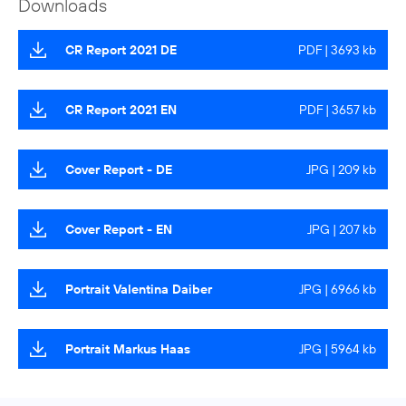
Downloads
CR Report 2021 DE
PDF | 3693 kb
CR Report 2021 EN
PDF | 3657 kb
Cover Report - DE
JPG | 209 kb
Cover Report - EN
JPG | 207 kb
Portrait Valentina Daiber
JPG | 6966 kb
Portrait Markus Haas
JPG | 5964 kb