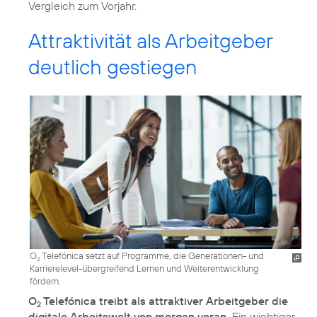
Vergleich zum Vorjahr.
Attraktivität als Arbeitgeber
deutlich gestiegen
O
Telefónica setzt auf Programme, die Generationen- und
2
Karrierelevel-übergreifend Lernen und Weiterentwicklung
fördern.
O
Telefónica treibt als attraktiver Arbeitgeber die
2
digitale Arbeitswelt von morgen voran.
Ein wichtiger