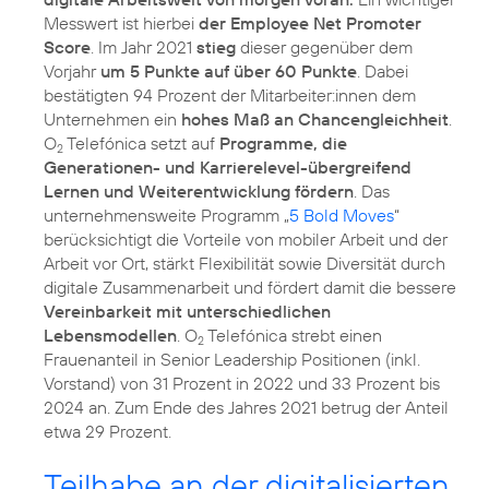
Messwert ist hierbei
der Employee Net Promoter
Score
. Im Jahr 2021
stieg
dieser gegenüber dem
Vorjahr
um 5 Punkte auf über 60 Punkte
. Dabei
bestätigten 94 Prozent der Mitarbeiter:innen dem
Unternehmen ein
hohes Maß an Chancengleichheit
.
O
Telefónica setzt auf
Programme, die
2
Generationen- und Karrierelevel-übergreifend
Lernen und Weiterentwicklung fördern
. Das
unternehmensweite Programm „
5 Bold Moves
“
berücksichtigt die Vorteile von mobiler Arbeit und der
Arbeit vor Ort, stärkt Flexibilität sowie Diversität durch
digitale Zusammenarbeit und fördert damit die bessere
Vereinbarkeit mit unterschiedlichen
Lebensmodellen
. O
Telefónica strebt einen
2
Frauenanteil in Senior Leadership Positionen (inkl.
Vorstand) von 31 Prozent in 2022 und 33 Prozent bis
2024 an. Zum Ende des Jahres 2021 betrug der Anteil
etwa 29 Prozent.
Teilhabe an der digitalisierten