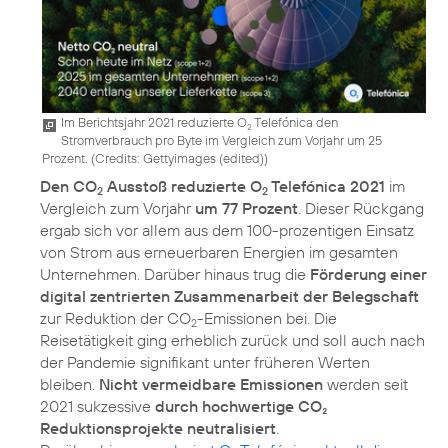
Im Berichtsjahr 2021 reduzierte O
Telefónica den
2
Stromverbrauch pro Byte im Vergleich zum Vorjahr um 25
Prozent. (
Credits: Gettyimages (edited)
)
Den CO
Ausstoß reduzierte O
Telefónica 2021
im
2
2
Vergleich zum Vorjahr
um 77 Prozent
. Dieser Rückgang
ergab sich vor allem aus dem 100-prozentigen Einsatz
von Strom aus erneuerbaren Energien im gesamten
Unternehmen. Darüber hinaus trug die
Förderung einer
digital zentrierten Zusammenarbeit der Belegschaft
zur Reduktion der CO
-Emissionen bei. Die
2
Reisetätigkeit ging erheblich zurück und soll auch nach
der Pandemie signifikant unter früheren Werten
bleiben.
Nicht vermeidbare Emissionen
werden seit
2021 sukzessive
durch hochwertige CO₂
Reduktionsprojekte neutralisiert
.