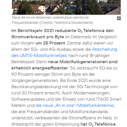
Neue All-in-on-Antennen unterstützen sämtliche
Frequenzbänder (
Credits: Telefónica Deutschland
)
Im Berichtsjahr 2021 reduzierte O
Telefónica den
2
Stromverbrauch pro Byte
im Datennetz im Vergleich
zum Vorjahr
um 25 Prozent
. Zentral dafür waren vor
allem der 5G- und 4G-Ausbau sowie die
Abschaltung
des UMTS-Mobilfunknetzes
nach rund 18-jähriger
Betriebszeit. Denn
neue Mobilfunkgenerationen sind
erheblich energieeffizienter
. So verbraucht 5G bis zu
90 Prozent weniger Strom pro Byte als die
Vorgängergenerationen. Bis Ende 2021 wurde eine
Bevölkerungsabdeckung mit der 5G-Technologie von
rund 30 Prozent erreicht. Auch Modernisierungen,
Softwareupdates und der Einsatz von rund 17.600 Smart
Metern und
die neue „All in one“-Mobilfunkantenne
,
die alle Frequenzbänder und Mobilfunkstandards
unterstützt, verbesserten die Stromeffizienz im Netz. In
Anbetracht der guten Entwicklung
hat O
Telefónica
2