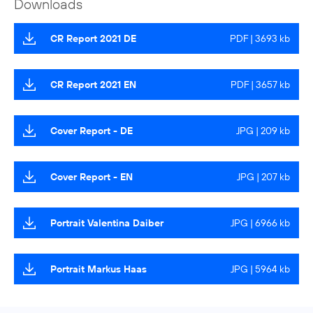
Downloads
CR Report 2021 DE
PDF | 3693 kb
CR Report 2021 EN
PDF | 3657 kb
Cover Report - DE
JPG | 209 kb
Cover Report - EN
JPG | 207 kb
Portrait Valentina Daiber
JPG | 6966 kb
Portrait Markus Haas
JPG | 5964 kb