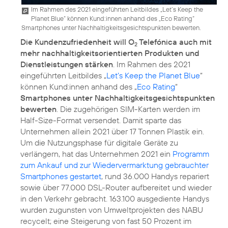
Im Rahmen des 2021 eingeführten Leitbildes „Let’s Keep the
Planet Blue“ können Kund:innen anhand des „Eco Rating“
Smartphones unter Nachhaltigkeitsgesichtspunkten bewerten.
Die Kundenzufriedenheit will O
Telefónica auch mit
2
mehr nachhaltigkeitsorientierten Produkten und
Dienstleistungen stärken
. Im Rahmen des 2021
eingeführten Leitbildes „
Let’s Keep the Planet Blue
“
können Kund:innen anhand des „
Eco Rating
“
Smartphones unter Nachhaltigkeitsgesichtspunkten
bewerten
. Die zugehörigen SIM-Karten werden im
Half-Size-Format versendet. Damit sparte das
Unternehmen allein 2021 über 17 Tonnen Plastik ein.
Um die Nutzungsphase für digitale Geräte zu
verlängern, hat das Unternehmen 2021 ein
Programm
zum Ankauf und zur Wiedervermarktung gebrauchter
Smartphones gestartet
, rund 36.000 Handys repariert
sowie über 77.000 DSL-Router aufbereitet und wieder
in den Verkehr gebracht. 163.100 ausgediente Handys
wurden zugunsten von Umweltprojekten des NABU
recycelt; eine Steigerung von fast 50 Prozent im