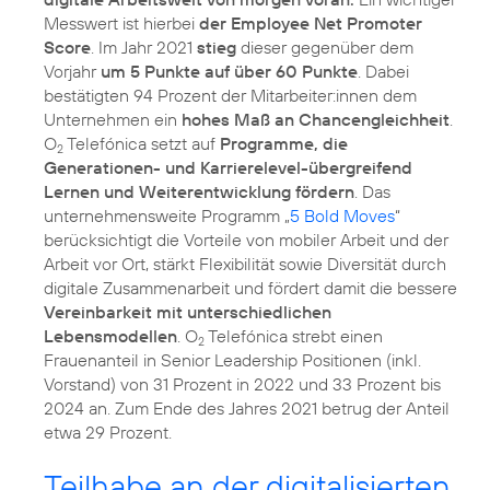
Messwert ist hierbei
der Employee Net Promoter
Score
. Im Jahr 2021
stieg
dieser gegenüber dem
Vorjahr
um 5 Punkte auf über 60 Punkte
. Dabei
bestätigten 94 Prozent der Mitarbeiter:innen dem
Unternehmen ein
hohes Maß an Chancengleichheit
.
O
Telefónica setzt auf
Programme, die
2
Generationen- und Karrierelevel-übergreifend
Lernen und Weiterentwicklung fördern
. Das
unternehmensweite Programm „
5 Bold Moves
“
berücksichtigt die Vorteile von mobiler Arbeit und der
Arbeit vor Ort, stärkt Flexibilität sowie Diversität durch
digitale Zusammenarbeit und fördert damit die bessere
Vereinbarkeit mit unterschiedlichen
Lebensmodellen
. O
Telefónica strebt einen
2
Frauenanteil in Senior Leadership Positionen (inkl.
Vorstand) von 31 Prozent in 2022 und 33 Prozent bis
2024 an. Zum Ende des Jahres 2021 betrug der Anteil
etwa 29 Prozent.
Teilhabe an der digitalisierten