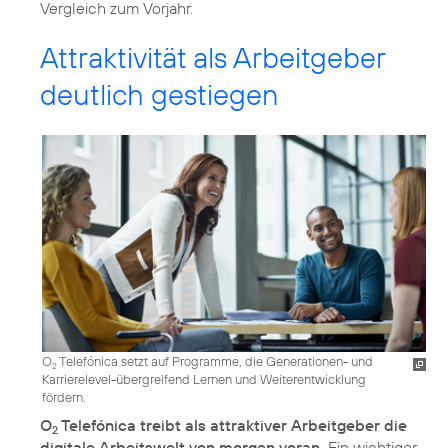
Vergleich zum Vorjahr.
Attraktivität als Arbeitgeber
deutlich gestiegen
O
Telefónica setzt auf Programme, die Generationen- und
2
Karrierelevel-übergreifend Lernen und Weiterentwicklung
fördern.
O
Telefónica treibt als attraktiver Arbeitgeber die
2
digitale Arbeitswelt von morgen voran.
Ein wichtiger