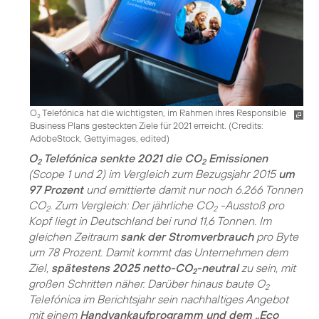
O
Telefónica hat die wichtigsten, im Rahmen ihres Responsible
2
Business Plans gesteckten Ziele für 2021 erreicht. (
Credits:
AdobeStock, Gettyimages, edited
)
O
Telefónica senkte 2021 die CO
Emissionen
2
2
(Scope 1 und 2) im Vergleich zum Bezugsjahr 2015
um
97 Prozent
und emittierte damit nur noch 6.266 Tonnen
CO
. Zum Vergleich: Der jährliche CO
-Ausstoß pro
2
2
Kopf liegt in Deutschland bei rund 11,6 Tonnen. Im
gleichen Zeitraum
sank der Stromverbrauch
pro Byte
um 78 Prozent. Damit kommt das Unternehmen dem
Ziel,
spätestens 2025 netto-CO
-neutral
zu sein, mit
2
großen Schritten näher. Darüber hinaus baute O
2
Telefónica im Berichtsjahr sein nachhaltiges Angebot
mit einem
Handyankaufprogramm und dem „Eco