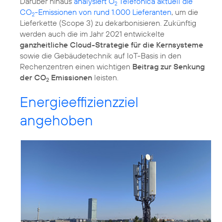
Darüber hinaus
analysiert O
Telefónica aktuell die
2
CO
-Emissionen von rund 1.000 Lieferanten
, um die
2
Lieferkette (Scope 3) zu dekarbonisieren. Zukünftig
werden auch die im Jahr 2021 entwickelte
ganzheitliche Cloud-Strategie für die Kernsysteme
sowie die Gebäudetechnik auf IoT-Basis in den
Rechenzentren einen wichtigen
Beitrag zur Senkung
der CO
Emissionen
leisten.
2
Energieeffizienzziel
angehoben