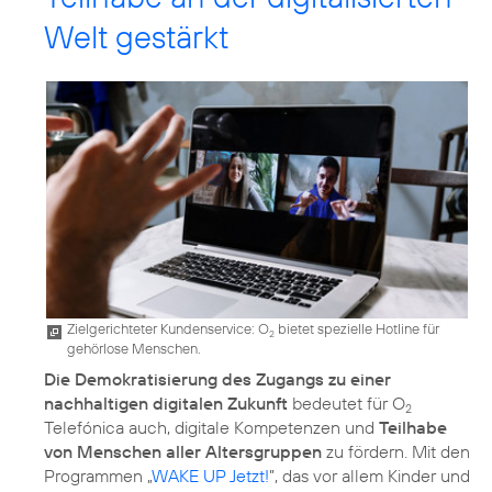
Welt gestärkt
Zielgerichteter Kundenservice: O
bietet spezielle Hotline für
2
gehörlose Menschen.
Die Demokratisierung des Zugangs zu einer
nachhaltigen digitalen Zukunft
bedeutet für O
2
Telefónica auch, digitale Kompetenzen und
Teilhabe
von Menschen aller Altersgruppen
zu fördern. Mit den
Programmen „
WAKE UP Jetzt!
”, das vor allem Kinder und