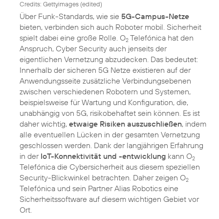
Credits: Gettyimages (edited)
Über Funk-Standards, wie sie
5G-Campus-Netze
bieten, verbinden sich auch Roboter mobil. Sicherheit
spielt dabei eine große Rolle. O
Telefónica hat den
2
Anspruch, Cyber Security auch jenseits der
eigentlichen Vernetzung abzudecken. Das bedeutet:
Innerhalb der sicheren 5G Netze existieren auf der
Anwendungsseite zusätzliche Verbindungsebenen
zwischen verschiedenen Robotern und Systemen,
beispielsweise für Wartung und Konfiguration, die,
unabhängig von 5G, risikobehaftet sein können. Es ist
daher wichtig,
etwaige Risiken auszuschließen
, indem
alle eventuellen Lücken in der gesamten Vernetzung
geschlossen werden. Dank der langjährigen Erfahrung
in der
IoT-Konnektivität und -entwicklung
kann O
2
Telefónica die Cybersicherheit aus diesem speziellen
Security-Blickwinkel betrachten. Daher zeigen O
2
Telefónica und sein Partner Alias Robotics eine
Sicherheitssoftware auf diesem wichtigen Gebiet vor
Ort.