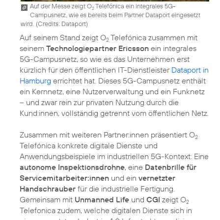
Auf der Messe zeigt O
Telefónica ein integrales 5G-
2
Campusnetz, wie es bereits beim Partner Dataport eingesetzt
wird. (
Credits: Dataport
)
Auf seinem Stand zeigt O
Telefónica zusammen mit
2
seinem
Technologiepartner Ericsson
ein integrales
5G-Campusnetz, so wie es das Unternehmen erst
kürzlich für den öffentlichen IT-Dienstleister
Dataport in
Hamburg
errichtet hat. Dieses 5G-Campusnetz enthält
ein Kernnetz, eine Nutzerverwaltung und ein Funknetz
– und zwar rein zur privaten Nutzung durch die
Kund:innen, vollständig getrennt vom öffentlichen Netz.
Zusammen mit weiteren Partner:innen präsentiert O
2
Telefónica konkrete digitale Dienste und
Anwendungsbeispiele im industriellen 5G-Kontext: Eine
autonome Inspektionsdrohne
, eine
Datenbrille für
Servicemitarbeiter:innen
und ein
vernetzter
Handschrauber
für die industrielle Fertigung.
Gemeinsam mit
Unmanned Life
und
CGI
zeigt O
2
Telefonica zudem, welche digitalen Dienste sich in