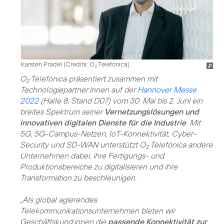
Karsten Pradel (
Credits: O
Telefónica
)
2
O
Telefónica präsentiert zusammen mit
2
Technologiepartner:innen auf der
Hannover Messe
2022
(Halle 8, Stand D07) vom 30. Mai bis 2. Juni ein
breites Spektrum seiner
Vernetzungslösungen und
innovativen digitalen Dienste für die Industrie
. Mit
5G, 5G-Campus-Netzen, IoT-Konnektivität, Cyber-
Security und SD-WAN unterstützt O
Telefónica andere
2
Unternehmen dabei, ihre Fertigungs- und
Produktionsbereiche zu digitalisieren und ihre
Transformation zu beschleunigen.
„Als global agierendes
Telekommunikationsunternehmen bieten wir
Geschäftskund:innen die
passende Konnektivität zur