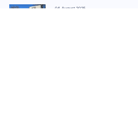
04. August 2025
MEILENSTEIN FÜR DIGITALE VERWALTUNG:
O
Telefónica und ekom
2
vernetzen
350. Verwaltungsstando
in Hessen
11. Oktober 2023
DIGITALISIERUNG IM ÖFFENTLICHEN
SEKTOR:
O
Telefónica vernetzt
2
Credits: Falco
für ekom21
Peters Photography
Verwaltungsstandorte
in Hessen