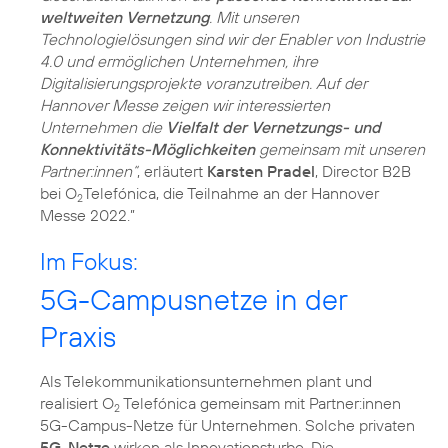
weltweiten Vernetzung
. Mit unseren
Technologielösungen sind wir der Enabler von Industrie
4.0 und ermöglichen Unternehmen, ihre
Digitalisierungsprojekte voranzutreiben. Auf der
Hannover Messe zeigen wir interessierten
Unternehmen die
Vielfalt der Vernetzungs- und
Konnektivitäts-Möglichkeiten
gemeinsam mit unseren
Partner:innen“
, erläutert
Karsten Pradel
, Director B2B
bei O
Telefónica, die Teilnahme an der Hannover
2
Messe 2022.”
Im Fokus:
5G-Campusnetze in der
Praxis
Als Telekommunikationsunternehmen plant und
realisiert O
Telefónica gemeinsam mit Partner:innen
2
5G-Campus-Netze für Unternehmen. Solche privaten
5G-Netze
wirken als Innovationsturbo. Die