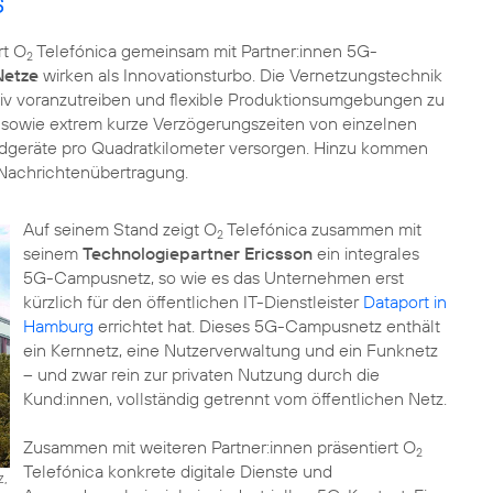
s
rt O
Telefónica gemeinsam mit Partner:innen 5G-
2
etze
wirken als Innovationsturbo. Die Vernetzungstechnik
ssiv voranzutreiben und flexible Produktionsumgebungen zu
sowie extrem kurze Verzögerungszeiten von einzelnen
ndgeräte pro Quadratkilometer versorgen. Hinzu kommen
 Nachrichtenübertragung.
Auf seinem Stand zeigt O
Telefónica zusammen mit
2
seinem
Technologiepartner Ericsson
ein integrales
5G-Campusnetz, so wie es das Unternehmen erst
kürzlich für den öffentlichen IT-Dienstleister
Dataport in
Hamburg
errichtet hat. Dieses 5G-Campusnetz enthält
ein Kernnetz, eine Nutzerverwaltung und ein Funknetz
– und zwar rein zur privaten Nutzung durch die
Kund:innen, vollständig getrennt vom öffentlichen Netz.
Zusammen mit weiteren Partner:innen präsentiert O
2
Telefónica konkrete digitale Dienste und
z,