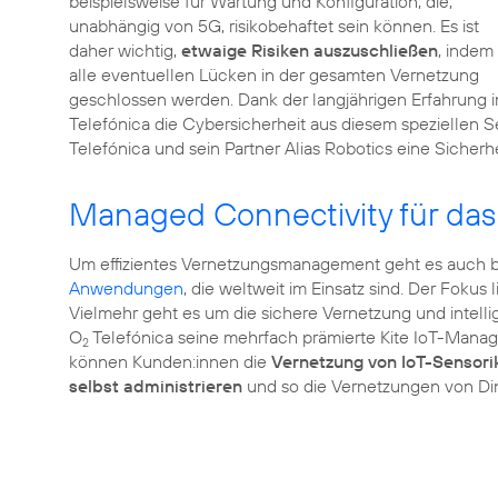
beispielsweise für Wartung und Konfiguration, die,
unabhängig von 5G, risikobehaftet sein können. Es ist
daher wichtig,
etwaige Risiken auszuschließen
, indem
alle eventuellen Lücken in der gesamten Vernetzung
geschlossen werden. Dank der langjährigen Erfahrung 
Telefónica die Cybersicherheit aus diesem speziellen S
Telefónica und sein Partner Alias Robotics eine Sicherh
Managed Connectivity für das 
Um effizientes Vernetzungsmanagement geht es auch be
Anwendungen
, die weltweit im Einsatz sind. Der Fokus
Vielmehr geht es um die sichere Vernetzung und intell
O
Telefónica seine mehrfach prämierte Kite IoT-Manag
2
können Kunden:innen die
Vernetzung von IoT-Sensori
selbst administrieren
und so die Vernetzungen von Di