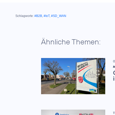
Schlagworte:
#B2B
,
#IoT
,
#SD_WAN
Ähnliche Themen:
0
M
1