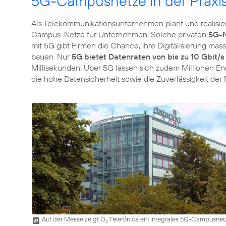
5G-Campusnetze in der Praxi
Als Telekommunikationsunternehmen plant und realisie
Campus-Netze für Unternehmen. Solche privaten
5G-N
mit 5G gibt Firmen die Chance, ihre Digitalisierung ma
bauen. Nur
5G bietet Datenraten von bis zu 10 Gbit/s
Millisekunden. Über 5G lassen sich zudem Millionen E
die hohe Datensicherheit sowie die Zuverlässigkeit der
Auf der Messe zeigt O
Telefónica ein integrales 5G-Campusnet
2