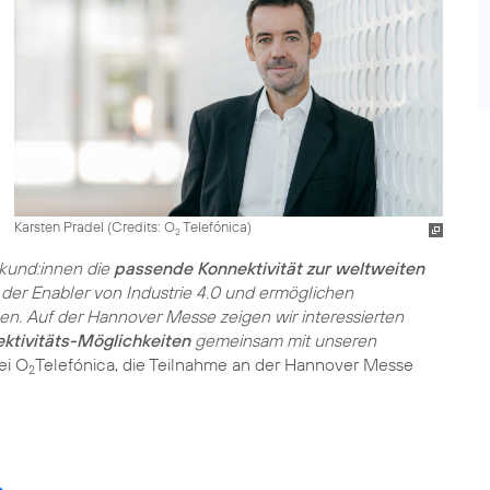
Karsten Pradel (
Credits: O
Telefónica
)
2
kund:innen die
passende Konnektivität zur weltweiten
 der Enabler von Industrie 4.0 und ermöglichen
ben. Auf der Hannover Messe zeigen wir interessierten
ektivitäts-Möglichkeiten
gemeinsam mit unseren
ei O
Telefónica, die Teilnahme an der Hannover Messe
2