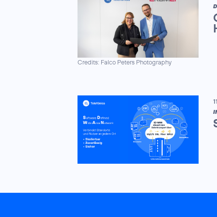
D
Credits: Falco Peters Photography
1
I