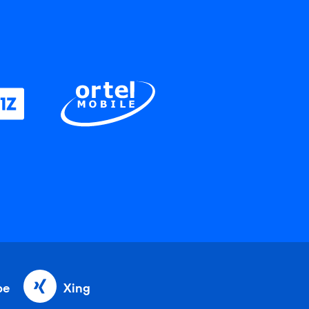
be
Xing