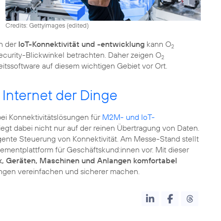
Credits: Gettyimages (edited)
in der
IoT-Konnektivität und -entwicklung
kann O
2
ecurity-Blickwinkel betrachten. Daher zeigen O
2
eitssoftware auf diesem wichtigen Gebiet vor Ort.
Internet der Dinge
i Konnektivitätslösungen für
M2M- und IoT-
 liegt dabei nicht nur auf der reinen Übertragung von Daten.
igente Steuerung von Konnektivität. Am Messe-Stand stellt
ementplattform für Geschäftskund:innen vor. Mit dieser
k, Geräten, Maschinen und Anlangen komfortabel
ngen vereinfachen und sicherer machen.