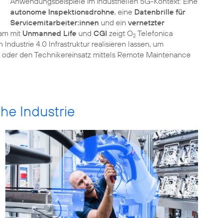
Anwendungsbeispiele im industriellen 5G-Kontext: Eine
autonome Inspektionsdrohne
, eine
Datenbrille für
Servicemitarbeiter:innen
und ein
vernetzter
sam mit
Unmanned Life
und
CGI
zeigt O
Telefonica
2
Industrie 4.0 Infrastruktur realisieren lassen, um
en oder den Technikereinsatz mittels Remote Maintenance
he Industrie