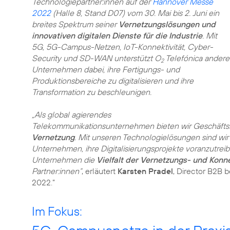
Technologiepartner:innen auf der
Hannover Messe
2022
(Halle 8, Stand D07) vom 30. Mai bis 2. Juni ein
breites Spektrum seiner
Vernetzungslösungen und
innovativen digitalen Dienste für die Industrie
. Mit
5G, 5G-Campus-Netzen, IoT-Konnektivität, Cyber-
Security und SD-WAN unterstützt O
Telefónica andere
2
Unternehmen dabei, ihre Fertigungs- und
Produktionsbereiche zu digitalisieren und ihre
Transformation zu beschleunigen.
„Als global agierendes
Telekommunikationsunternehmen bieten wir Geschäfts
Vernetzung
. Mit unseren Technologielösungen sind wir
Unternehmen, ihre Digitalisierungsprojekte voranzutrei
Unternehmen die
Vielfalt der Vernetzungs- und Konn
Partner:innen“
, erläutert
Karsten Pradel
, Director B2B b
2022.”
Im Fokus: