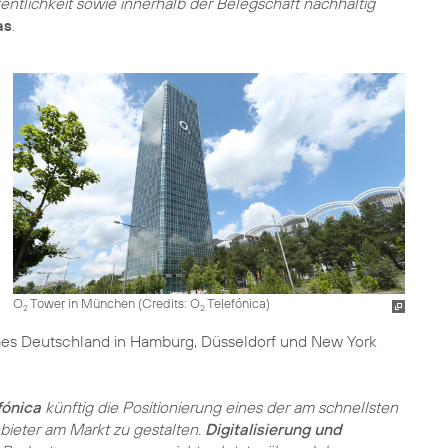
tlichkeit sowie innerhalb der Belegschaft nachhaltig
as
.
O
Tower in München (
Credits: O
Telefónica
)
2
2
Times Deutschland in Hamburg, Düsseldorf und New York
fónica
künftig die Positionierung eines der am schnellsten
eter am Markt zu gestalten.
Digitalisierung und