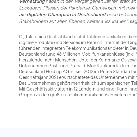
Vernetzung
haben in den vergangenen Jahren stark an
Lockdown-Phasen der Pandemie. Gemeinsam mit meinem
als digitalen Champion in Deutschland
noch bekannte
Stakeholdern auf allen Ebenen weiter auszubauen",
sag
O
Telefónica Deutschland bietet Telekommunikationsdiens
2
digitale Produkte und Services im Bereich Internet der Di
führenden integrierten Telekommunikationsanbieter in Deu
Deutschland rund 46 Millionen Mobilfunkanschlüsse (inkl. M
hierzulande mehr Menschen. Unter der Kernmarke O
sowi
2
Unternehmen Post- und Prepaid-Mobilfunkprodukte mit inn
Deutschland Holding AG ist seit 2012 im Prime Standard an
Geschäftsjahr 2021 erwirtschaftete das Unternehmen mit ru
Das Unternehmen gehört mehrheitlich zum spanischen Telek
Mit Geschäftsaktivitäten in 12 Ländern und einer Kund:inn
Gruppe zu den größten Telekommunikationsanbietern der 