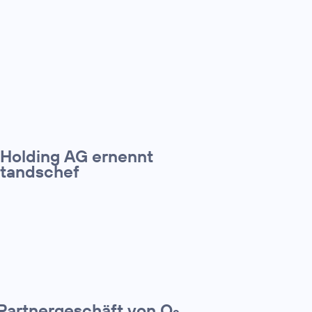
 Holding AG ernennt
standschef
 Partnergeschäft von O