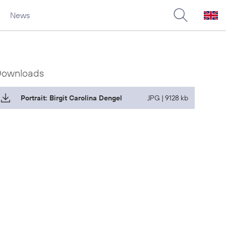
News
Downloads
Portrait: Birgit Carolina Dengel
JPG | 9128 kb