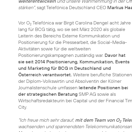
weiterentwickeln
und unsere Wahrnehmung in der Öffen
stärken",
sagt Telefónica Deutschland CEO
Markus Ha
Vor O
Telefónica war Birgit Carolina Dengel acht Jahre
2
lang für BCG tätig, wo sie seit März 2020 als globale
Leiterin des Bereichs Externe Kommunikation und
Positionierung für die Pressearbeit, die Social-Media-
Aktivitäten sowie für die weltweiten
Positionierungskampagnen zuständig war.
Davor hat
sie seit 2014 Positionierung, Kommunikation, Events
und Marketing für BCG in Deutschland und
Österreich verantwortet.
Weitere berufliche Stationen
der Diplom-Volkswirtin und Absolventin der Kölner
Journalistenschule umfassen
leitende Positionen bei
der strategischen Beratung
SMP AG sowie als
Wirtschaftsredakteurin bei Capital und der Financial 
City.
"Ich freue mich sehr darauf,
mit dem Team von O
Tele
2
wachsenden und spannendsten Telekommunikationsanbi