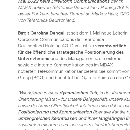
Mai 2022 neue Direktorin Communications
der im
MDAX notierten Telefónica Deutschland Holding AG. In
dieser Funktion berichtet Dengel an Markus Haas, CEO
von Telefónica Deutschland.
Birgit Carolina Dengel
ist seit dem 1. Mai neue Leiterin
Corporate Communications der Telefónica
Deutschland Holding AG. Damit ist sie
verantwortlich
für die öffentliche strategische Positionierung des
Unternehmens
und des Managements, die externe
sowie die interne Kommunikation des im MDAX
notierten Telekommunikationsanbieters. Sie kommt von 
Group (BCG) und berichtet bei O
Telefónica an den C
2
“Wir agieren in einer
dynamischen Zeit
, in der Kommun
Orientierung leistet - für unsere Belegschaft, unsere 
sowie die breite Öffentlichkeit. Ich freue mich daher, das
Positionierung und Kommunikation
über alle Kanäle h
umfangreichen Kenntnissen und ihrer langjährigen E
zusammen mit dem Team aus einem standortübergreife