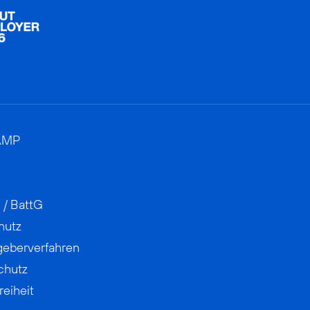
AMP
 / BattG
hutz
geberverfahren
chutz
reiheit