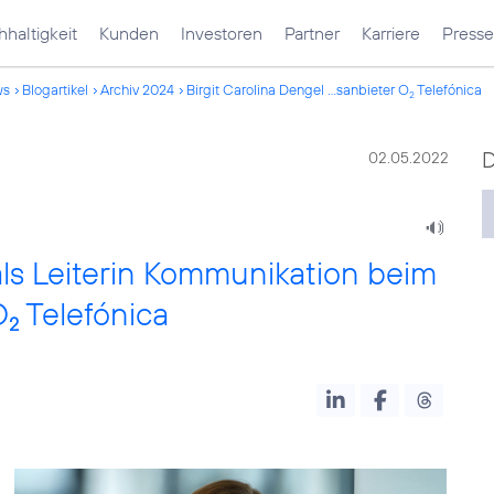
haltigkeit
Kunden
Investoren
Partner
Karriere
Presse
ws
Blogartikel
Archiv 2024
Birgit Carolina Dengel ...sanbieter O
Telefónica
2
02.05.2022
 als Leiterin Kommunikation beim
O
Telefónica
2