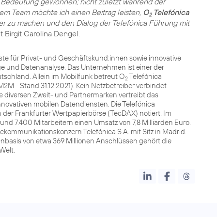
 Bedeutung gewonnen; nicht zuletzt während der
 Team möchte ich einen Beitrag leisten,
O
Telefónica
2
r zu machen und den Dialog der Telefónica Führung mit
t Birgit Carolina Dengel.
te für Privat- und Geschäftskund:innen sowie innovative
nge und Datenanalyse. Das Unternehmen ist einer der
tschland. Allein im Mobilfunk betreut O
Telefónica
2
2M - Stand 31.12.2021). Kein Netzbetreiber verbindet
e diversen Zweit- und Partnermarken vertreibt das
ovativen mobilen Datendiensten. Die Telefónica
 der Frankfurter Wertpapierbörse (TecDAX) notiert. Im
nd 7.400 Mitarbeitern einen Umsatz von 7,8 Milliarden Euro.
ommunikationskonzern Telefónica S.A. mit Sitz in Madrid.
enbasis von etwa 369 Millionen Anschlüssen gehört die
Welt.