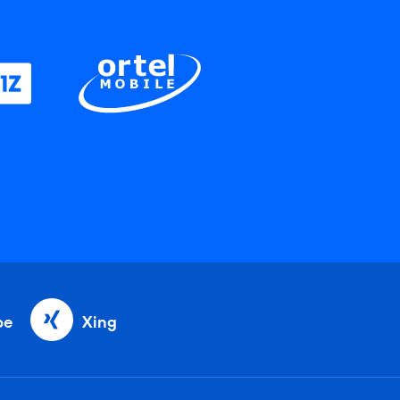
be
Xing