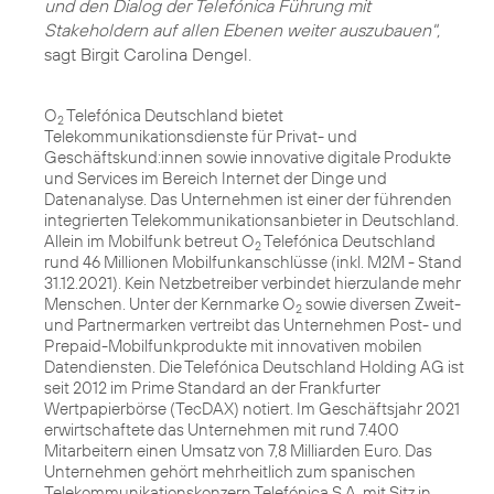
und den Dialog der Telefónica Führung mit
Stakeholdern auf allen Ebenen weiter auszubauen",
sagt Birgit Carolina Dengel.
O
Telefónica Deutschland bietet
2
Telekommunikationsdienste für Privat- und
Geschäftskund:innen sowie innovative digitale Produkte
und Services im Bereich Internet der Dinge und
Datenanalyse. Das Unternehmen ist einer der führenden
integrierten Telekommunikationsanbieter in Deutschland.
Allein im Mobilfunk betreut O
Telefónica Deutschland
2
rund 46 Millionen Mobilfunkanschlüsse (inkl. M2M - Stand
31.12.2021). Kein Netzbetreiber verbindet hierzulande mehr
Menschen. Unter der Kernmarke O
sowie diversen Zweit-
2
und Partnermarken vertreibt das Unternehmen Post- und
Prepaid-Mobilfunkprodukte mit innovativen mobilen
Datendiensten. Die Telefónica Deutschland Holding AG ist
seit 2012 im Prime Standard an der Frankfurter
Wertpapierbörse (TecDAX) notiert. Im Geschäftsjahr 2021
erwirtschaftete das Unternehmen mit rund 7.400
Mitarbeitern einen Umsatz von 7,8 Milliarden Euro. Das
Unternehmen gehört mehrheitlich zum spanischen
Telekommunikationskonzern Telefónica S.A. mit Sitz in