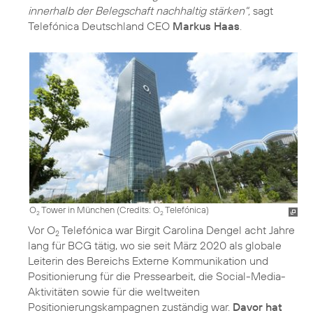
innerhalb der Belegschaft nachhaltig stärken",
sagt
Telefónica Deutschland CEO
Markus Haas
.
O
Tower in München (
Credits: O
Telefónica
)
2
2
Vor O
Telefónica war Birgit Carolina Dengel acht Jahre
2
lang für BCG tätig, wo sie seit März 2020 als globale
Leiterin des Bereichs Externe Kommunikation und
Positionierung für die Pressearbeit, die Social-Media-
Aktivitäten sowie für die weltweiten
Positionierungskampagnen zuständig war.
Davor hat