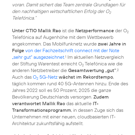
voran. Damit sichert das Team zentrale Grundlagen für
den nachhaltigen wirtschaftlichen Erfolg der O
2
Telefónica.“
Unter CTIO Mallik Rao
ist die
Netzperformance
der O
2
Telefónica auf Augenhöhe mit dem Wettbewerb
angekommen. Das Mobilfunknetz wurde
zwei Jahre in
Folge
von der Fachzeitschrift connect mit der Note
„sehr gut“ ausgezeichnet
.
Im aktuellen Netzvergleich
1
der Stiftung Warentest erreicht O
Telefónica wie die
2
anderen Netzbetreiber die
Gesamtwertung „gut“
.
2
Auch das
O
5G-Netz
wächst im Rekordtempo
,
2
täglich kommen rund 40 5G-Antennen hinzu. Ende des
Jahres 2022 soll es 50 Prozent, 2025 die ganze
Bevölkerung Deutschlands versorgen.
Zudem
verantwortet Mallik Rao
das aktuelle
IT-
Transformationsprogramm
, in dessen Zuge sich das
Unternehmen mit einer neuen, cloudbasierten IT-
Architektur zukunftsfähig aufstellt.