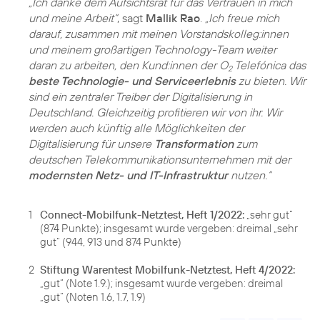
„Ich danke dem Aufsichtsrat für das Vertrauen in mich
und meine Arbeit“
, sagt
Mallik Rao
.
„Ich freue mich
darauf, zusammen mit meinen Vorstandskolleg:innen
und meinem großartigen Technology-Team weiter
daran zu arbeiten, den Kund:innen der O
Telefónica das
2
beste Technologie- und Serviceerlebnis
zu bieten. Wir
sind ein zentraler Treiber der Digitalisierung in
Deutschland. Gleichzeitig profitieren wir von ihr. Wir
werden auch künftig alle Möglichkeiten der
Digitalisierung für unsere
Transformation
zum
deutschen Telekommunikationsunternehmen mit der
modernsten Netz- und IT-Infrastruktur
nutzen.“
1
Connect-Mobilfunk-Netztest, Heft 1/2022:
„sehr gut“
(874 Punkte); insgesamt wurde vergeben: dreimal „sehr
gut“ (944, 913 und 874 Punkte)
2
Stiftung Warentest Mobilfunk-Netztest, Heft 4/2022:
„gut“ (Note 1.9.); insgesamt wurde vergeben: dreimal
„gut“ (Noten 1.6, 1.7, 1.9)