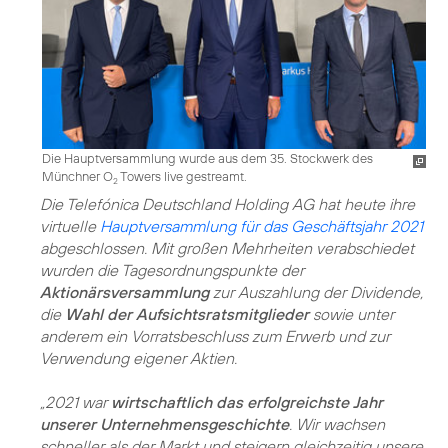
Die Hauptversammlung wurde aus dem 35. Stockwerk des
Münchner O
Towers live gestreamt.
2
Die Telefónica Deutschland Holding AG hat heute ihre
virtuelle
Hauptversammlung für das Geschäftsjahr 2021
abgeschlossen. Mit großen Mehrheiten verabschiedet
wurden die Tagesordnungspunkte der
Aktionärsversammlung
zur Auszahlung der Dividende,
die
Wahl der Aufsichtsratsmitglieder
sowie unter
anderem ein Vorratsbeschluss zum Erwerb und zur
Verwendung eigener Aktien.
„2021 war
wirtschaftlich das erfolgreichste Jahr
unserer Unternehmensgeschichte
. Wir wachsen
schneller als der Markt und steigern gleichzeitig unsere