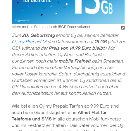
Mehr mobile Freiheit durch 15GB Datenvolumen
Zum
20. Geburtstag
erhöht O
bei seinem beliebten
2
O
my Prepaid M
das Datenvolumen auf
15 GB
(statt 6,5
2
GB), während der
Preis von 14,99 Euro bleibt
.
Mit
1
dieser Aktion erhalten O
Neu- und Bestands­
2
kund:innen noch mehr
mobile Freiheit
beim Streamen,
Surfen und Gamen ohne Vertragsbindung und bei
voller Kostenkontrolle. Sofern durchgängig ausreichend
Guthaben vorhanden ist, können O
Kund:innen die 15
2
GB Datenvolumen pro 4 Wochen Laufzeit auch über
den Aktionszeitraum hinaus kontinuierlich nutzen.
Wie bei allen O
my Prepaid Tarifen ab 9,99 Euro sind
2
auch beim Geburtstagstarif eine
Allnet Flat für
Telefonie und SMS
in alle deutschen Mobilfunknetze
und ins Festnetz enthalten.
Das Datenvolumen der O
2
2