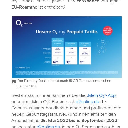
my Prepaid Tarife ist jeweils für
vier Wochen
verfügbar.
EU-Roaming
ist enthalten.
3
Der Birthday Deal schenkt euch 15 GB Datenvolumen ohne
Extrakosten
Bestandskund:innen können über die
„Mein O
"-App
2
oder den „Mein O
"-Bereich auf
o2online.de
das
2
Geburtstagsangebot direkt buchen und profitieren vom
neuen Geburtstagstarif. Neukund:innen erhalten den
Aktionstarif ab
25. Mai 2022 bis 5. September 2022
online unter
o2online.de
, in den O
Shops und auch im