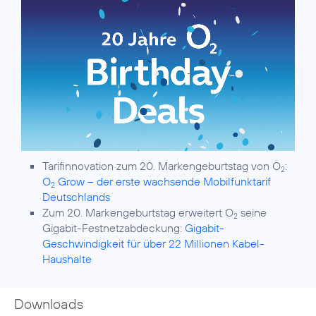
Tarifinnovation zum 20. Markengeburtstag von O
:
2
O
Grow – der erste wachsende Mobilfunktarif
2
Deutschlands
Zum 20. Markengeburtstag erweitert O
seine
2
Gigabit-Festnetzabdeckung:
Gigabit-
Geschwindigkeit für über 22 Millionen Kabel-
Haushalte
Downloads