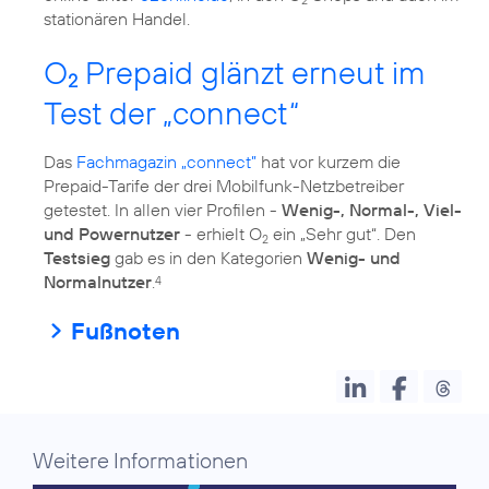
2
stationären Handel.
O
Prepaid glänzt erneut im
2
Test der „connect“
Das
Fachmagazin „connect”
hat vor kurzem die
Prepaid-Tarife der drei Mobilfunk-Netzbetreiber
getestet. In allen vier Profilen -
Wenig-, Normal-, Viel-
und Powernutzer
- erhielt O
ein „Sehr gut“. Den
2
Testsieg
gab es in den Kategorien
Wenig- und
Normalnutzer
.
4
Fußnoten
Weitere Informationen