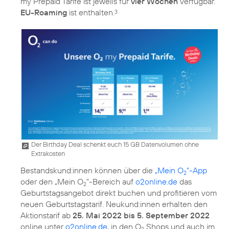
my Prepaid Tarife ist jeweils für
vier Wochen
verfügbar.
EU-Roaming
ist enthalten.
3
Der Birthday Deal schenkt euch 15 GB Datenvolumen ohne
Extrakosten
Bestandskund:innen können über die
„Mein O
"-App
2
oder den „Mein O
"-Bereich auf
o2online.de
das
2
Geburtstagsangebot direkt buchen und profitieren vom
neuen Geburtstagstarif. Neukund:innen erhalten den
Aktionstarif ab
25. Mai 2022 bis 5. September 2022
online unter
o2online.de
, in den O
Shops und auch im