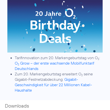
Tarifinnovation zum 20. Markengeburtstag von O
:
2
O
Grow – der erste wachsende Mobilfunktarif
2
Deutschlands
Zum 20. Markengeburtstag erweitert O
seine
2
Gigabit-Festnetzabdeckung:
Gigabit-
Geschwindigkeit für über 22 Millionen Kabel-
Haushalte
Downloads