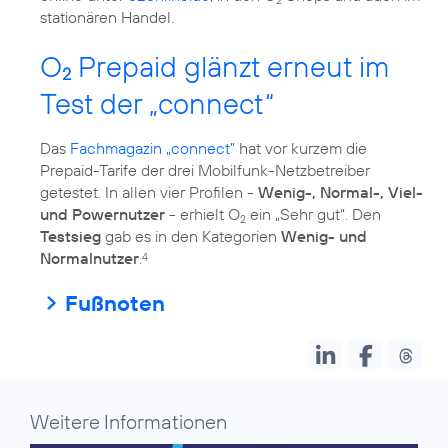
2
stationären Handel.
O
Prepaid glänzt erneut im
2
Test der „connect“
Das
Fachmagazin „connect”
hat vor kurzem die
Prepaid-Tarife der drei Mobilfunk-Netzbetreiber
getestet. In allen vier Profilen -
Wenig-, Normal-, Viel-
und Powernutzer
- erhielt O
ein „Sehr gut“. Den
2
Testsieg
gab es in den Kategorien
Wenig- und
Normalnutzer
.
4
Fußnoten
Weitere Informationen