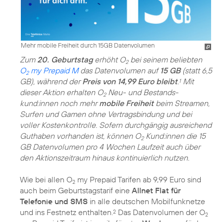
Mehr mobile Freiheit durch 15GB Datenvolumen
Zum
20. Geburtstag
erhöht O
bei seinem beliebten
2
O
my Prepaid M
das Datenvolumen auf
15 GB
(statt 6,5
2
GB), während der
Preis von 14,99 Euro bleibt
.
Mit
1
dieser Aktion erhalten O
Neu- und Bestands­
2
kund:innen noch mehr
mobile Freiheit
beim Streamen,
Surfen und Gamen ohne Vertragsbindung und bei
voller Kostenkontrolle. Sofern durchgängig ausreichend
Guthaben vorhanden ist, können O
Kund:innen die 15
2
GB Datenvolumen pro 4 Wochen Laufzeit auch über
den Aktionszeitraum hinaus kontinuierlich nutzen.
Wie bei allen O
my Prepaid Tarifen ab 9,99 Euro sind
2
auch beim Geburtstagstarif eine
Allnet Flat für
Telefonie und SMS
in alle deutschen Mobilfunknetze
und ins Festnetz enthalten.
Das Datenvolumen der O
2
2