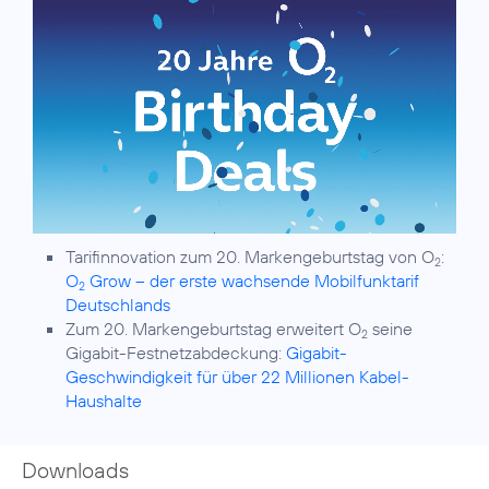
Tarifinnovation zum 20. Markengeburtstag von O
:
2
O
Grow – der erste wachsende Mobilfunktarif
2
Deutschlands
Zum 20. Markengeburtstag erweitert O
seine
2
Gigabit-Festnetzabdeckung:
Gigabit-
Geschwindigkeit für über 22 Millionen Kabel-
Haushalte
Downloads