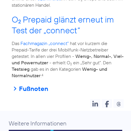
2
stationären Handel.
O
Prepaid glänzt erneut im
2
Test der „connect“
Das
Fachmagazin „connect”
hat vor kurzem die
Prepaid-Tarife der drei Mobilfunk-Netzbetreiber
getestet. In allen vier Profilen -
Wenig-, Normal-, Viel-
und Powernutzer
- erhielt O
ein „Sehr gut“. Den
2
Testsieg
gab es in den Kategorien
Wenig- und
Normalnutzer
.
4
Fußnoten
Weitere Informationen