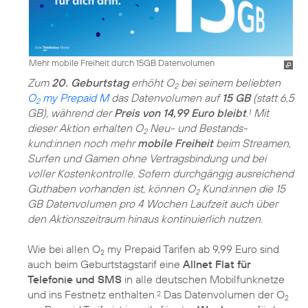
Mehr mobile Freiheit durch 15GB Datenvolumen
Zum
20. Geburtstag
erhöht O
bei seinem beliebten
2
O
my Prepaid M
das Datenvolumen auf
15 GB
(statt 6,5
2
GB), während der
Preis von 14,99 Euro bleibt
.
Mit
1
dieser Aktion erhalten O
Neu- und Bestands­
2
kund:innen noch mehr
mobile Freiheit
beim Streamen,
Surfen und Gamen ohne Vertragsbindung und bei
voller Kostenkontrolle. Sofern durchgängig ausreichend
Guthaben vorhanden ist, können O
Kund:innen die 15
2
GB Datenvolumen pro 4 Wochen Laufzeit auch über
den Aktionszeitraum hinaus kontinuierlich nutzen.
Wie bei allen O
my Prepaid Tarifen ab 9,99 Euro sind
2
auch beim Geburtstagstarif eine
Allnet Flat für
Telefonie und SMS
in alle deutschen Mobilfunknetze
und ins Festnetz enthalten.
Das Datenvolumen der O
2
2