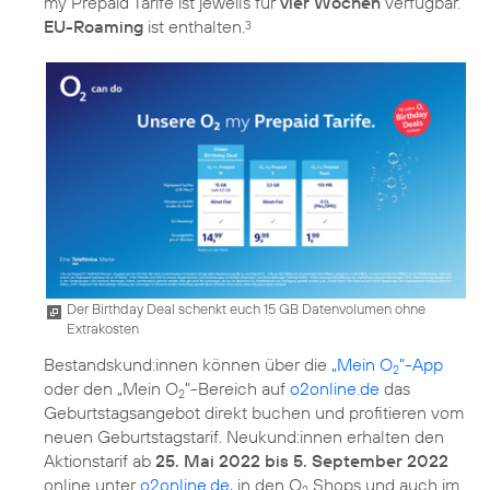
my Prepaid Tarife ist jeweils für
vier Wochen
verfügbar.
EU-Roaming
ist enthalten.
3
Der Birthday Deal schenkt euch 15 GB Datenvolumen ohne
Extrakosten
Bestandskund:innen können über die
„Mein O
"-App
2
oder den „Mein O
"-Bereich auf
o2online.de
das
2
Geburtstagsangebot direkt buchen und profitieren vom
neuen Geburtstagstarif. Neukund:innen erhalten den
Aktionstarif ab
25. Mai 2022 bis 5. September 2022
online unter
o2online.de
, in den O
Shops und auch im