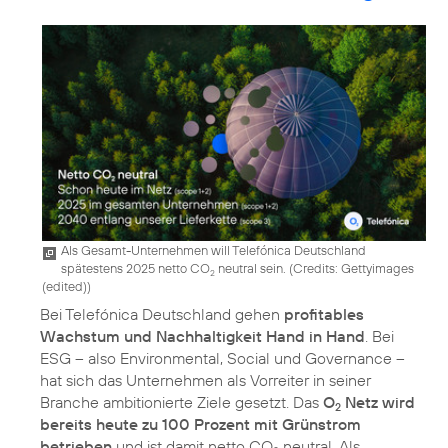
Als Gesamt-Unternehmen will Telefónica Deutschland
spätestens 2025 netto CO
neutral sein. (
Credits: Gettyimages
2
(edited)
)
Bei Telefónica Deutschland gehen
profitables
Wachstum und Nachhaltigkeit Hand in Hand
. Bei
ESG – also Environmental, Social und Governance
–
hat sich das Unternehmen als Vorreiter in seiner
Branche ambitionierte Ziele gesetzt. Das
O
Netz wird
2
bereits heute zu 100 Prozent mit Grünstrom
betrieben
und ist damit netto CO
neutral. Als