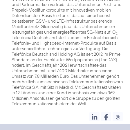
2
und Partnermarken vertreibt das Unternehmen Post- und
Prepaid-Mobilfunkprodukte mit innovativen mobilen
Datendiensten. Basis hierfür ist das auf einer höchst
belastbaren GSM- und LTE-Infrastruktur basierende
Mobilfunknetz. Gleichzeitig baut das Unternehmen ein
leistungsfähiges und energieeffizientes 5G-Netz auf. O
2
Telefónica Deutschland stellt zudem im Festnetzbereich
Telefonie- und Highspeed-Internet-Produkte auf Basis
unterschiedlicher Technologien zur Verfügung. Die
Telefónica Deutschland Holding AG ist seit 2012 im Prime
Standard an der Frankfurter Wertpapierbörse (TecDAX)
notiert. Im Geschäftsjahr 2021 erwirtschaftete das
Unternehmen mit rund 7.400 Mitarbeiter:innen einen
Umsatz von 7,8 Milliarden Euro. Das Unternehmen gehört
mehrheitlich zum spanischen Telekommunikationskonzern
Telefónica S.A. mit Sitz in Madrid. Mit Geschäftsaktivitäten
in 12 Ländern und einer Kund:innenbasis von etwa 369
Millionen Anschlüssen gehört die Gruppe zu den größten
Telekommunikationsanbietern der Welt.