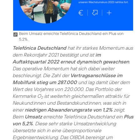
Beim Umsatz erreichte Telefónica Deutschland ein Plus von
5,2%.
Telefónica Deutschland
hat ihr starkes Momentum aus
dem Rekordjahr 2021 bestätigt und ist
im
Auftaktquartal 2022 erneut dynamisch gewachsen
.
Das operative Momentum hat sich dabei weiter
beschleunigt. Die Zahl der
Vertragsanschlüsse im
Mobilfunk stieg um 287.000
und lag damit über dem
Wert des Vorjahres von 220.000. Das Portfolio der
Kernmarke O
ist weiterhin gleichermaßen attraktiv für
2
Neukund:innen und Bestandskund:innen, was sich in
einer
niedrigen Abwanderungsrate von 1,2%
zeigt.
Beim
Umsatz
erreichte Telefónica Deutschland ein
Plus
von 5,2%
. Diese sehr starke Umsatzentwicklung
übersetzte sich in eine überproportionale
Ergebnisentwicklung. Das OIBDA bereinigt um