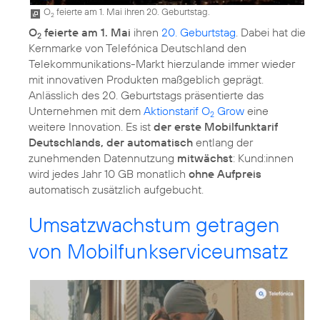
O
feierte am 1. Mai ihren 20. Geburtstag.
2
O
feierte am 1. Mai
ihren
20. Geburtstag
. Dabei hat die
2
Kernmarke von Telefónica Deutschland den
Telekommunikations-Markt hierzulande immer wieder
mit innovativen Produkten maßgeblich geprägt.
Anlässlich des 20. Geburtstags präsentierte das
Unternehmen mit dem
Aktionstarif O
Grow
eine
2
weitere Innovation. Es ist
der erste Mobilfunktarif
Deutschlands, der automatisch
entlang der
zunehmenden Datennutzung
mitwächst
: Kund:innen
wird jedes Jahr 10 GB monatlich
ohne Aufpreis
automatisch zusätzlich aufgebucht.
Umsatzwachstum getragen
von Mobilfunkserviceumsatz