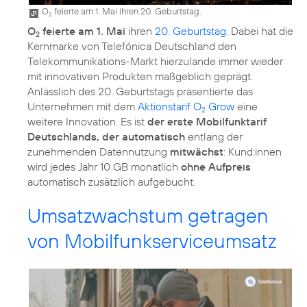
O
feierte am 1. Mai ihren 20. Geburtstag.
2
O
feierte am 1. Mai
ihren
20. Geburtstag
. Dabei hat die
2
Kernmarke von Telefónica Deutschland den
Telekommunikations-Markt hierzulande immer wieder
mit innovativen Produkten maßgeblich geprägt.
Anlässlich des 20. Geburtstags präsentierte das
Unternehmen mit dem
Aktionstarif O
Grow
eine
2
weitere Innovation. Es ist
der erste Mobilfunktarif
Deutschlands, der automatisch
entlang der
zunehmenden Datennutzung
mitwächst
: Kund:innen
wird jedes Jahr 10 GB monatlich
ohne Aufpreis
automatisch zusätzlich aufgebucht.
Umsatzwachstum getragen
von Mobilfunkserviceumsatz