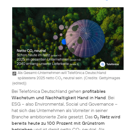
Als Gesamt-Unternehmen will Telefónica Deutschland
spätestens 2025 netto CO
neutral sein. (
Credits: Gettyimages
2
(edited)
)
Bei Telefónica Deutschland gehen
profitables
Wachstum und Nachhaltigkeit Hand in Hand
. Bei
ESG – also Environmental, Social und Governance
–
hat sich das Unternehmen als Vorreiter in seiner
Branche ambitionierte Ziele gesetzt. Das
O
Netz wird
2
bereits heute zu 100 Prozent mit Grünstrom
betrieben
und ist damit netto CO
neutral. Als