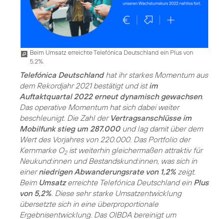
Beim Umsatz erreichte Telefónica Deutschland ein Plus von
5,2%.
Telefónica Deutschland
hat ihr starkes Momentum aus
dem Rekordjahr 2021 bestätigt und ist
im
Auftaktquartal 2022 erneut dynamisch gewachsen
.
Das operative Momentum hat sich dabei weiter
beschleunigt. Die Zahl der
Vertragsanschlüsse im
Mobilfunk stieg um 287.000
und lag damit über dem
Wert des Vorjahres von 220.000. Das Portfolio der
Kernmarke O
ist weiterhin gleichermaßen attraktiv für
2
Neukund:innen und Bestandskund:innen, was sich in
einer
niedrigen Abwanderungsrate von 1,2%
zeigt.
Beim
Umsatz
erreichte Telefónica Deutschland ein
Plus
von 5,2%
. Diese sehr starke Umsatzentwicklung
übersetzte sich in eine überproportionale
Ergebnisentwicklung. Das OIBDA bereinigt um