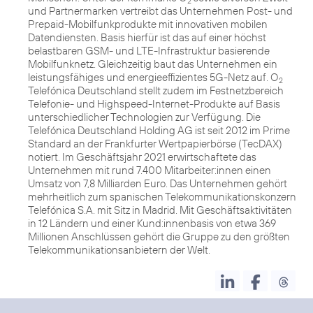
2
und Partnermarken vertreibt das Unternehmen Post- und
Prepaid-Mobilfunkprodukte mit innovativen mobilen
Datendiensten. Basis hierfür ist das auf einer höchst
belastbaren GSM- und LTE-Infrastruktur basierende
Mobilfunknetz. Gleichzeitig baut das Unternehmen ein
leistungsfähiges und energieeffizientes 5G-Netz auf. O
2
Telefónica Deutschland stellt zudem im Festnetzbereich
Telefonie- und Highspeed-Internet-Produkte auf Basis
unterschiedlicher Technologien zur Verfügung. Die
Telefónica Deutschland Holding AG ist seit 2012 im Prime
Standard an der Frankfurter Wertpapierbörse (TecDAX)
notiert. Im Geschäftsjahr 2021 erwirtschaftete das
Unternehmen mit rund 7.400 Mitarbeiter:innen einen
Umsatz von 7,8 Milliarden Euro. Das Unternehmen gehört
mehrheitlich zum spanischen Telekommunikationskonzern
Telefónica S.A. mit Sitz in Madrid. Mit Geschäftsaktivitäten
in 12 Ländern und einer Kund:innenbasis von etwa 369
Millionen Anschlüssen gehört die Gruppe zu den größten
Telekommunikationsanbietern der Welt.