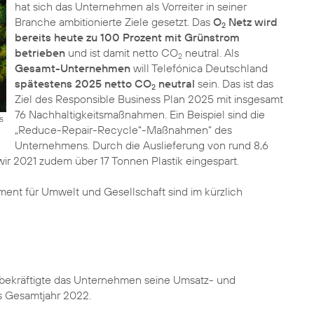
hat sich das Unternehmen als Vorreiter in seiner
Branche ambitionierte Ziele gesetzt. Das
O
Netz wird
2
bereits heute zu 100 Prozent mit Grünstrom
betrieben
und ist damit netto CO
neutral. Als
2
Gesamt-Unternehmen
will Telefónica Deutschland
spätestens 2025 netto CO
neutral
sein. Das ist das
2
Ziel des Responsible Business Plan 2025 mit insgesamt
76 Nachhaltigkeitsmaßnahmen. Ein Beispiel sind die
s
„Reduce-Repair-Recycle“-Maßnahmen" des
Unternehmens. Durch die Auslieferung von rund 8,6
ir 2021 zudem über 17 Tonnen Plastik eingespart.
ment für
Umwelt
und
Gesellschaft
sind im kürzlich
l bekräftigte das Unternehmen seine Umsatz- und
as Gesamtjahr 2022.