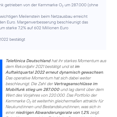
unk getrieben von der Kernmarke O
um 287.000 (ohne
2
wichtigen Meilenstein beim Netzausbau erreicht
arden Euro. Margenverbesserung beschleunigt das
 starke 7,2% auf 602 Millionen Euro
2022 bestätigt
Telefónica Deutschland
hat ihr starkes Momentum aus
dem Rekordjahr 2021 bestätigt und ist
im
Auftaktquartal 2022 erneut dynamisch gewachsen
.
Das operative Momentum hat sich dabei weiter
beschleunigt. Die Zahl der
Vertragsanschlüsse im
Mobilfunk stieg um 287.000
und lag damit über dem
Wert des Vorjahres von 220.000. Das Portfolio der
Kernmarke O
ist weiterhin gleichermaßen attraktiv für
2
Neukund:innen und Bestandskund:innen, was sich in
einer
niedrigen Abwanderungsrate von 1,2%
zeigt.