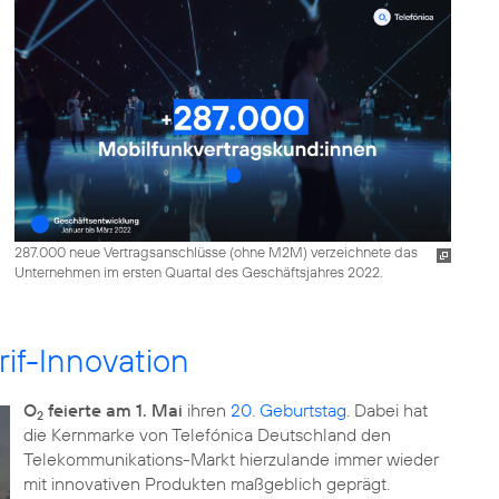
287.000 neue Vertragsanschlüsse (ohne M2M) verzeichnete das
Unternehmen im ersten Quartal des Geschäftsjahres 2022.
rif-Innovation
O
feierte am 1. Mai
ihren
20. Geburtstag
. Dabei hat
2
die Kernmarke von Telefónica Deutschland den
Telekommunikations-Markt hierzulande immer wieder
mit innovativen Produkten maßgeblich geprägt.