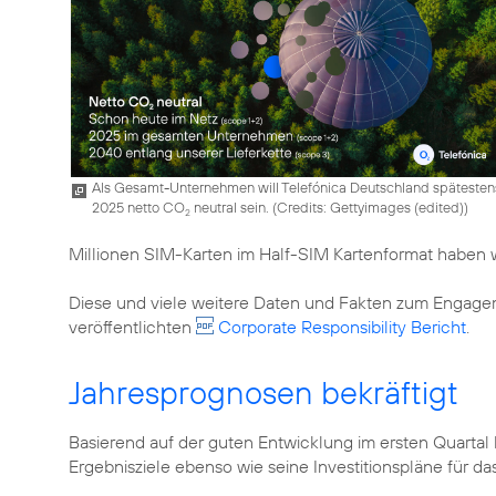
Als Gesamt-Unternehmen will Telefónica Deutschland spätesten
2025 netto CO
neutral sein. (
Credits: Gettyimages (edited)
)
2
Millionen SIM-Karten im Half-SIM Kartenformat haben w
Diese und viele weitere Daten und Fakten zum Engage
veröffentlichten
Corporate Responsibility Bericht
.
Jahresprognosen bekräftigt
Basierend auf der guten Entwicklung im ersten Quarta
Ergebnisziele ebenso wie seine Investitionspläne für d