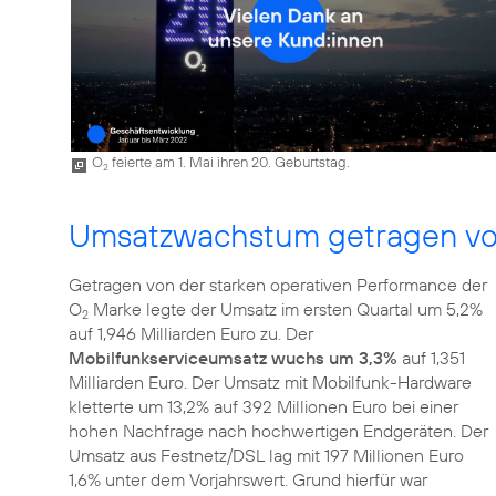
O
feierte am 1. Mai ihren 20. Geburtstag.
2
Umsatzwachstum getragen vo
Getragen von der starken operativen Performance der
O
Marke legte der Umsatz im ersten Quartal um 5,2%
2
auf 1,946 Milliarden Euro zu. Der
Mobilfunkserviceumsatz wuchs um 3,3%
auf 1,351
Milliarden Euro. Der Umsatz mit Mobilfunk-Hardware
kletterte um 13,2% auf 392 Millionen Euro bei einer
hohen Nachfrage nach hochwertigen Endgeräten. Der
Umsatz aus Festnetz/DSL lag mit 197 Millionen Euro
1,6% unter dem Vorjahrswert. Grund hierfür war