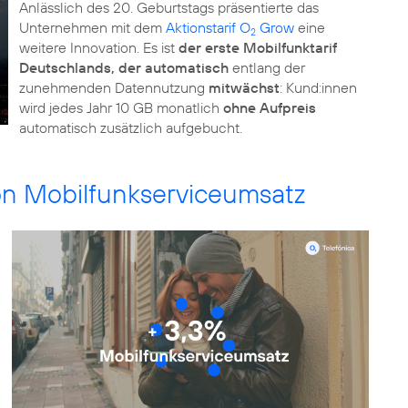
Anlässlich des 20. Geburtstags präsentierte das
Unternehmen mit dem
Aktionstarif O
Grow
eine
2
weitere Innovation. Es ist
der erste Mobilfunktarif
Deutschlands, der automatisch
entlang der
zunehmenden Datennutzung
mitwächst
: Kund:innen
wird jedes Jahr 10 GB monatlich
ohne Aufpreis
automatisch zusätzlich aufgebucht.
n Mobilfunkserviceumsatz