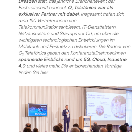
Dresden
statt, das jährliche Branchenevent der
Fachzeitschrift connect.
O
Telefónica war als
2
exklusiver Partner mit dabei
. Insgesamt trafen sich
rund 150 Vertreter:innen von
Telekommunikationsanbietern, IT-Dienstleistern,
Netzausrüstern und Startups vor Ort, um über die
wichtigsten technologischen Entwicklungen im
Mobilfunk und Festnetz zu diskutieren. Die Redner von
O
Telefónica gaben den Konferenzteilnehmer:innen
2
spannende Einblicke rund um 5G, Cloud, Industrie
4.0
und vieles mehr. Die entsprechenden Vorträge
finden Sie hier.