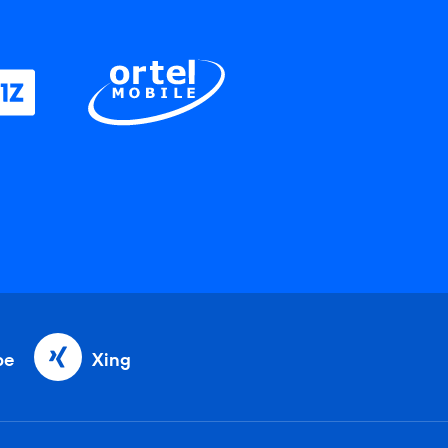
be
Xing