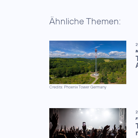
Ähnliche Themen:
2
M
Credits: Phoenix Tower Germany
2
F