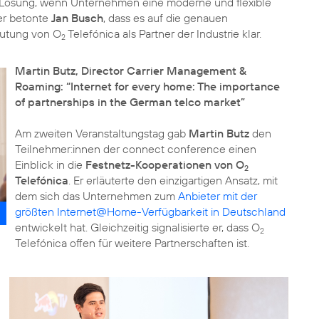
e Lösung, wenn Unternehmen eine moderne und flexible
er betonte
Jan Busch
, dass es auf die genauen
utung von O
Telefónica als Partner der Industrie klar.
2
Martin Butz, Director Carrier Management &
Roaming: “Internet for every home: The importance
of partnerships in the German telco market”
Am zweiten Veranstaltungstag gab
Martin Butz
den
Teilnehmer:innen der connect conference einen
Einblick in die
Festnetz-Kooperationen von O
2
Telefónica
. Er erläuterte den einzigartigen Ansatz, mit
dem sich das Unternehmen zum
Anbieter mit der
größten Internet@Home-Verfügbarkeit in Deutschland
entwickelt hat. Gleichzeitig signalisierte er, dass O
2