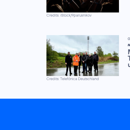
Credits: iStock/9parusnikov
0
N
Credits: Telefónica Deutschland