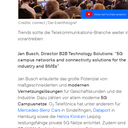
Credits: connect / Der Eventfotograf
Trends sollte die Telekommunikations-Branche weiter 
vorantreiben.
Jan Busch, Director B2B Technology Solutions: “5G
campus networks and connectivity solutions for the
industry and SMEs”
Jan Busch erläuterte das große Potenzial von
maßgeschneiderten und
modernen
Vernetzungslösungen
für Geschäftskunden und die
Industrie. Dazu zählen vor allem moderne
5G
Campusnetze
. O
Telefónica hat unter anderem für
2
Mercedes-Benz Cars
in Sindelfingen,
Dataport
in
Hamburg sowie die
Helios Kliniken
Leipzig
leistungsfähige private 5G Netze errichtet. Zudem sind