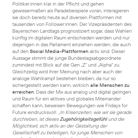
Politiker:innen klar in der Pflicht und gehen
gewissermaßen als Paradebeispiele voran, interagieren
sie doch bereits heute auf diversen Plattformen mit
tausenden von Follower:innen. Der Vizepräsidenten des
Bayerischen Landtags prognostiziert sogar, dass Wahlen
künftig im digitalen Raum entschieden werden und nur
diejenigen in das Parlament einziehen werden, die auch
auf den
Social Media-Plattformen
aktiv sind. Dieser
Aussage stimmt die junge Bundestagsabgeordnete
zumindest mit Blick auf die Gen „Z“ und „Alpha“ zu.
Gleichzeitig wird ihrer Meinung nach aber auch der
analoge Wahlkampf bestehen bleiben, da nur so
sichergestellt werden kann, wirklich
alle Menschen zu
erreichen
. Dass der Mix aus analog und digital gelingen
und Raum für ein aktives und globales Miteinander
schaffen kann, beweisen Bewegungen wie Fridays for
Future eindrucksvoll.
„In Krisenzeiten, wie wir sie gerade
durchleben, ist dieses
Zugehörigkeitsgefühl
und die
Möglichkeit, sich aktiv an der Gestaltung der
Gesellschaft zu beteiligen, für junge Menschen von