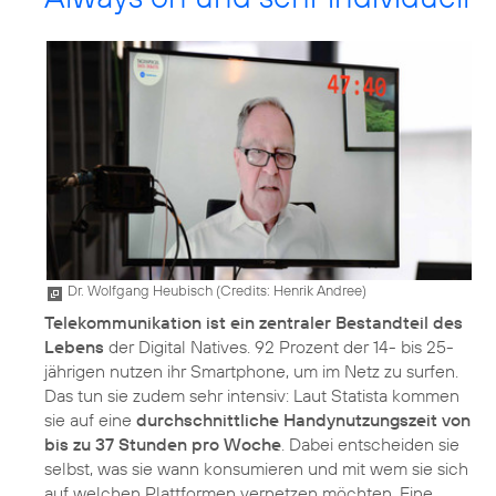
Dr. Wolfgang Heubisch (
Credits: Henrik Andree
)
Telekommunikation ist ein zentraler Bestandteil des
Lebens
der Digital Natives. 92 Prozent der 14- bis 25-
jährigen nutzen ihr Smartphone, um im Netz zu surfen.
Das tun sie zudem sehr intensiv: Laut Statista kommen
sie auf eine
durchschnittliche Handynutzungszeit von
bis zu 37 Stunden pro Woche
. Dabei entscheiden sie
selbst, was sie wann konsumieren und mit wem sie sich
auf welchen Plattformen vernetzen möchten. Eine