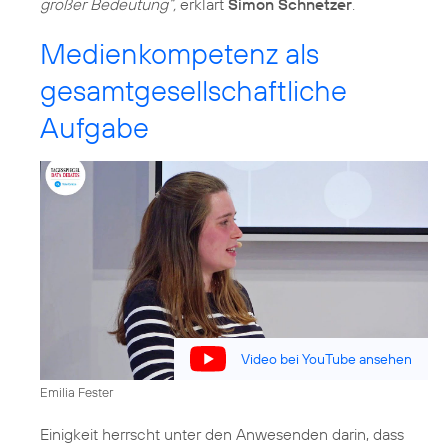
großer Bedeutung“,
erklärt
Simon Schnetzer
Medienkompetenz als
gesamtgesellschaftliche
Aufgabe
Video bei YouTube ansehen
Emilia Fester
Einigkeit herrscht unter den Anwesenden darin, dass