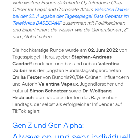
viele weitere Fragen diskutierte O
Telefónica Chief
2
Officer for Legal and Corporate Affairs
Valentina Daiber
bei der 22. Ausgabe der Tagesspiegel Data Debates im
Telefónica BASECAMP
zusammen mit Politiker:innen
und Expert:innen, die wissen, wie die Generationen „Z“
und „Alpha“ ticken.
Die hochkarätige Runde wurde am
02. Juni 2022
von
Tagesspiegel-Herausgeber
Stephan-Andreas
Casdorff
moderiert und bestand neben
Valentina
Daiber
aus der jüngsten Bundestagsabgeordneten
Emilia Fester
von Bündnis90/Die Grünen, Influencerin
und Autorin
Valentina Vapaux
, Jugendforscher und
Futurist
Simon Schnetzer
sowie
Dr. Wolfgang
Heubisch
, dem Vizepräsidenten des Bayerischen
Landtags, der selbst als erfolgreicher Influencer auf
TikTok agiert.
Gen Z und Gen Alpha:
Always on und sehr individuell