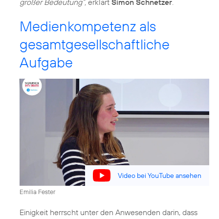
großer Bedeutung“,
erklärt
Simon Schnetzer
Medienkompetenz als
gesamtgesellschaftliche
Aufgabe
Video bei YouTube ansehen
Emilia Fester
Einigkeit herrscht unter den Anwesenden darin, dass