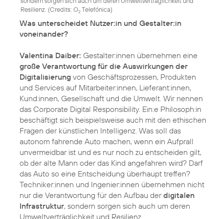
sondern sorgen sich auch um deren Umweltverträglichkeit und
Resilienz. (
Credits: O
Telefónica
)
2
Was unterscheidet Nutzer:in und Gestalter:in
voneinander?
Valentina Daiber:
Gestalter:innen übernehmen eine
große Verantwortung für die Auswirkungen der
Digitalisierung
von Geschäftsprozessen, Produkten
und Services auf Mitarbeiter:innen, Lieferant:innen,
Kund:innen, Gesellschaft und die Umwelt. Wir nennen
das Corporate Digital Responsibility. Ein:e Philosoph:in
beschäftigt sich beispielsweise auch mit den ethischen
Fragen der künstlichen Intelligenz. Was soll das
autonom fahrende Auto machen, wenn ein Aufprall
unvermeidbar ist und es nur noch zu entscheiden gilt,
ob der alte Mann oder das Kind angefahren wird? Darf
das Auto so eine Entscheidung überhaupt treffen?
Techniker:innen und Ingenier:innen übernehmen nicht
nur die Verantwortung für den Aufbau der
digitalen
Infrastruktur
, sondern sorgen sich auch um deren
Umweltverträglichkeit und Resilienz.