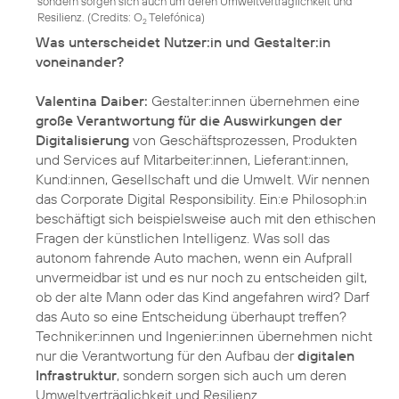
sondern sorgen sich auch um deren Umweltverträglichkeit und
Resilienz. (
Credits: O
Telefónica
)
2
Was unterscheidet Nutzer:in und Gestalter:in
voneinander?
Valentina Daiber:
Gestalter:innen übernehmen eine
große Verantwortung für die Auswirkungen der
Digitalisierung
von Geschäftsprozessen, Produkten
und Services auf Mitarbeiter:innen, Lieferant:innen,
Kund:innen, Gesellschaft und die Umwelt. Wir nennen
das Corporate Digital Responsibility. Ein:e Philosoph:in
beschäftigt sich beispielsweise auch mit den ethischen
Fragen der künstlichen Intelligenz. Was soll das
autonom fahrende Auto machen, wenn ein Aufprall
unvermeidbar ist und es nur noch zu entscheiden gilt,
ob der alte Mann oder das Kind angefahren wird? Darf
das Auto so eine Entscheidung überhaupt treffen?
Techniker:innen und Ingenier:innen übernehmen nicht
nur die Verantwortung für den Aufbau der
digitalen
Infrastruktur
, sondern sorgen sich auch um deren
Umweltverträglichkeit und Resilienz.