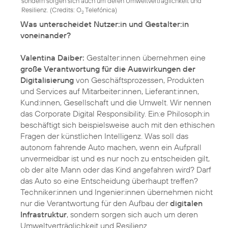
sondern sorgen sich auch um deren Umweltverträglichkeit und
Resilienz. (
Credits: O
Telefónica
)
2
Was unterscheidet Nutzer:in und Gestalter:in
voneinander?
Valentina Daiber:
Gestalter:innen übernehmen eine
große Verantwortung für die Auswirkungen der
Digitalisierung
von Geschäftsprozessen, Produkten
und Services auf Mitarbeiter:innen, Lieferant:innen,
Kund:innen, Gesellschaft und die Umwelt. Wir nennen
das Corporate Digital Responsibility. Ein:e Philosoph:in
beschäftigt sich beispielsweise auch mit den ethischen
Fragen der künstlichen Intelligenz. Was soll das
autonom fahrende Auto machen, wenn ein Aufprall
unvermeidbar ist und es nur noch zu entscheiden gilt,
ob der alte Mann oder das Kind angefahren wird? Darf
das Auto so eine Entscheidung überhaupt treffen?
Techniker:innen und Ingenier:innen übernehmen nicht
nur die Verantwortung für den Aufbau der
digitalen
Infrastruktur
, sondern sorgen sich auch um deren
Umweltverträglichkeit und Resilienz.