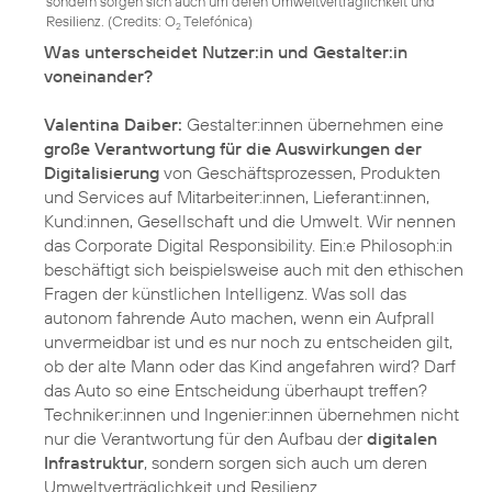
sondern sorgen sich auch um deren Umweltverträglichkeit und
Resilienz. (
Credits: O
Telefónica
)
2
Was unterscheidet Nutzer:in und Gestalter:in
voneinander?
Valentina Daiber:
Gestalter:innen übernehmen eine
große Verantwortung für die Auswirkungen der
Digitalisierung
von Geschäftsprozessen, Produkten
und Services auf Mitarbeiter:innen, Lieferant:innen,
Kund:innen, Gesellschaft und die Umwelt. Wir nennen
das Corporate Digital Responsibility. Ein:e Philosoph:in
beschäftigt sich beispielsweise auch mit den ethischen
Fragen der künstlichen Intelligenz. Was soll das
autonom fahrende Auto machen, wenn ein Aufprall
unvermeidbar ist und es nur noch zu entscheiden gilt,
ob der alte Mann oder das Kind angefahren wird? Darf
das Auto so eine Entscheidung überhaupt treffen?
Techniker:innen und Ingenier:innen übernehmen nicht
nur die Verantwortung für den Aufbau der
digitalen
Infrastruktur
, sondern sorgen sich auch um deren
Umweltverträglichkeit und Resilienz.