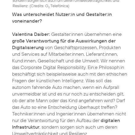
sondern sorgen sich auch um deren Umweltverträglichkeit und
Resilienz. (
Credits: O
Telefónica
)
2
Was unterscheidet Nutzer:in und Gestalter:in
voneinander?
Valentina Daiber:
Gestalter:innen übernehmen eine
große Verantwortung für die Auswirkungen der
Digitalisierung
von Geschäftsprozessen, Produkten
und Services auf Mitarbeiter:innen, Lieferant:innen,
Kund:innen, Gesellschaft und die Umwelt. Wir nennen
das Corporate Digital Responsibility. Ein:e Philosoph:in
beschäftigt sich beispielsweise auch mit den ethischen
Fragen der künstlichen Intelligenz. Was soll das
autonom fahrende Auto machen, wenn ein Aufprall
unvermeidbar ist und es nur noch zu entscheiden gilt,
ob der alte Mann oder das Kind angefahren wird? Darf
das Auto so eine Entscheidung überhaupt treffen?
Techniker:innen und Ingenier:innen übernehmen nicht
nur die Verantwortung für den Aufbau der
digitalen
Infrastruktur
, sondern sorgen sich auch um deren
Umweltverträglichkeit und Resilienz.