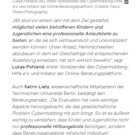
Lukas Pohland (re.), erster Vorsitzender des Cybermobbing-Hilfe
e.V. und Initiator der Online-Beratungsplattform. (
Credits: Falco
Peters Photography
)
„Wir sind vor einem Jahr mit dem Ziel gestartet,
möglichst vielen betroffenen Kindern und
Jugendlichen eine professionelle Anlaufstelle zu
bieten
, an die sie sich vertrauensvoll und unkompliziert
wenden können. Unser Ansatz, Hemmschwellen
abzubauen in dem wir Gleichaltrige mit entsprechender
Ausbildung einsetzen, hat sich wirklich bewährt“,
sagt
Lukas Pohland
, erster Vorsitzender des Cybermobbing-
Hilfe e.V. und Initiator der Online-Beratungsplattform.
Auch
Katrin Lietz
, wissenschaftliche Mitarbeiterin der
Technischen Universität Berlin, bestätigt den
Beratungsansatz:
„Die Evaluation hat viele wichtige
Aspekte hervorgebracht, die das gesellschaftliche
Problem Cybermobbing mit sich bringt. So ist es äußerst
wichtig zu verstehen, dass Kinder und Jugendliche nicht
nur
professionelle Hilfsangebote
benötigen, sondern
dass Beratungsangebote möglichst individuell