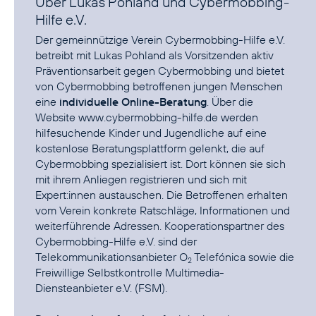
Über Lukas Pohland und Cybermobbing-
Hilfe e.V.
Der gemeinnützige Verein
Cybermobbing-Hilfe e.V.
betreibt mit Lukas Pohland als Vorsitzenden aktiv
Präventionsarbeit gegen Cybermobbing und bietet
von Cybermobbing betroffenen jungen Menschen
eine
individuelle Online-Beratung
. Über die
Website
www.cybermobbing-hilfe.de
werden
hilfesuchende Kinder und Jugendliche auf eine
kostenlose Beratungsplattform gelenkt, die auf
Cybermobbing spezialisiert ist. Dort können sie sich
mit ihrem Anliegen registrieren und sich mit
Expert:innen austauschen. Die Betroffenen erhalten
vom Verein konkrete Ratschläge, Informationen und
weiterführende Adressen. Kooperationspartner des
Cybermobbing-Hilfe e.V. sind der
Telekommunikationsanbieter O
Telefónica sowie die
2
Freiwillige Selbstkontrolle Multimedia-
Diensteanbieter e.V.
(FSM).