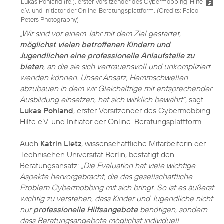
Lukas Pohland (re.), erster Vorsitzender des Cybermobbing-Hilfe
e.V. und Initiator der Online-Beratungsplattform. (
Credits: Falco
Peters Photography
)
„Wir sind vor einem Jahr mit dem Ziel gestartet,
möglichst vielen betroffenen Kindern und
Jugendlichen eine professionelle Anlaufstelle zu
bieten
, an die sie sich vertrauensvoll und unkompliziert
wenden können. Unser Ansatz, Hemmschwellen
abzubauen in dem wir Gleichaltrige mit entsprechender
Ausbildung einsetzen, hat sich wirklich bewährt“,
sagt
Lukas Pohland
, erster Vorsitzender des Cybermobbing-
Hilfe e.V. und Initiator der Online-Beratungsplattform.
Auch
Katrin Lietz
, wissenschaftliche Mitarbeiterin der
Technischen Universität Berlin, bestätigt den
Beratungsansatz:
„Die Evaluation hat viele wichtige
Aspekte hervorgebracht, die das gesellschaftliche
Problem Cybermobbing mit sich bringt. So ist es äußerst
wichtig zu verstehen, dass Kinder und Jugendliche nicht
nur
professionelle Hilfsangebote
benötigen, sondern
dass Beratungsangebote möglichst individuell