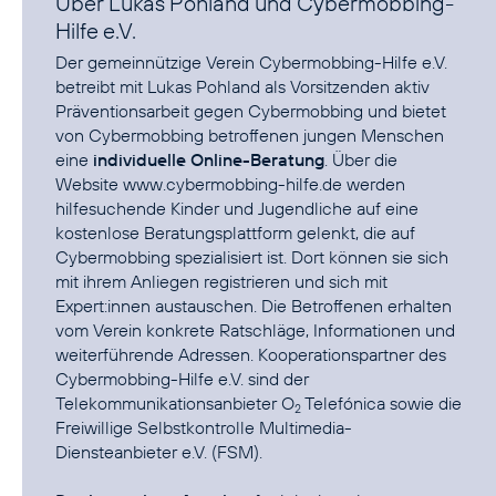
Über Lukas Pohland und Cybermobbing-
Hilfe e.V.
Der gemeinnützige Verein
Cybermobbing-Hilfe e.V.
betreibt mit Lukas Pohland als Vorsitzenden aktiv
Präventionsarbeit gegen Cybermobbing und bietet
von Cybermobbing betroffenen jungen Menschen
eine
individuelle Online-Beratung
. Über die
Website
www.cybermobbing-hilfe.de
werden
hilfesuchende Kinder und Jugendliche auf eine
kostenlose Beratungsplattform gelenkt, die auf
Cybermobbing spezialisiert ist. Dort können sie sich
mit ihrem Anliegen registrieren und sich mit
Expert:innen austauschen. Die Betroffenen erhalten
vom Verein konkrete Ratschläge, Informationen und
weiterführende Adressen. Kooperationspartner des
Cybermobbing-Hilfe e.V. sind der
Telekommunikationsanbieter O
Telefónica sowie die
2
Freiwillige Selbstkontrolle Multimedia-
Diensteanbieter e.V.
(FSM).