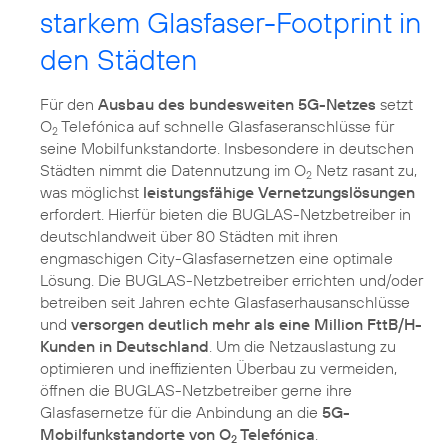
starkem Glasfaser-Footprint in
den Städten
Für den
Ausbau des bundesweiten 5G-Netzes
setzt
O
Telefónica auf schnelle Glasfaseranschlüsse für
2
seine Mobilfunkstandorte. Insbesondere in deutschen
Städten nimmt die Datennutzung im O
Netz rasant zu,
2
was möglichst
leistungsfähige Vernetzungslösungen
erfordert. Hierfür bieten die BUGLAS-Netzbetreiber in
deutschlandweit über 80 Städten mit ihren
engmaschigen City-Glasfasernetzen eine optimale
Lösung. Die BUGLAS-Netzbetreiber errichten und/oder
betreiben seit Jahren echte Glasfaserhausanschlüsse
und
versorgen deutlich mehr als eine Million FttB/H-
Kunden in Deutschland
. Um die Netzauslastung zu
optimieren und ineffizienten Überbau zu vermeiden,
öffnen die BUGLAS-Netzbetreiber gerne ihre
Glasfasernetze für die Anbindung an die
5G-
Mobilfunkstandorte von O
Telefónica
.
2