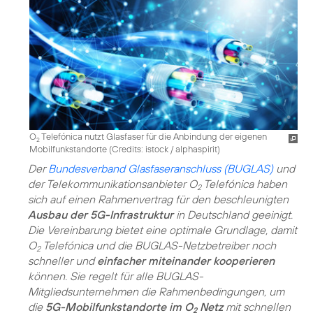
O
Telefónica nutzt Glasfaser für die Anbindung der eigenen
2
Mobilfunkstandorte (
Credits: istock / alphaspirit
)
Der
Bundesverband Glasfaseranschluss (BUGLAS)
und
der Telekommunikationsanbieter O
Telefónica haben
2
sich auf einen Rahmenvertrag für den beschleunigten
Ausbau der 5G-Infrastruktur
in Deutschland geeinigt.
Die Vereinbarung bietet eine optimale Grundlage, damit
O
Telefónica und die BUGLAS-Netzbetreiber noch
2
schneller und
einfacher miteinander kooperieren
können. Sie regelt für alle BUGLAS-
Mitgliedsunternehmen die Rahmenbedingungen, um
die
5G-Mobilfunkstandorte im O
Netz
mit schnellen
2