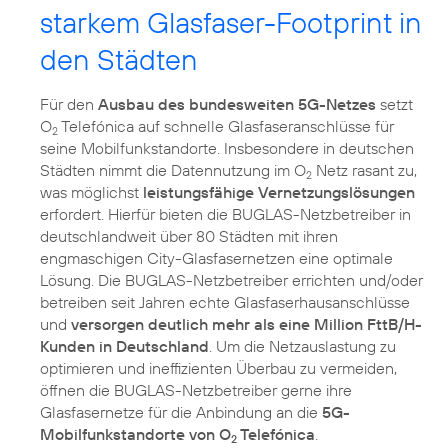
starkem Glasfaser-Footprint in
den Städten
Für den
Ausbau des bundesweiten 5G-Netzes
setzt
O
Telefónica auf schnelle Glasfaseranschlüsse für
2
seine Mobilfunkstandorte. Insbesondere in deutschen
Städten nimmt die Datennutzung im O
Netz rasant zu,
2
was möglichst
leistungsfähige Vernetzungslösungen
erfordert. Hierfür bieten die BUGLAS-Netzbetreiber in
deutschlandweit über 80 Städten mit ihren
engmaschigen City-Glasfasernetzen eine optimale
Lösung. Die BUGLAS-Netzbetreiber errichten und/oder
betreiben seit Jahren echte Glasfaserhausanschlüsse
und
versorgen deutlich mehr als eine Million FttB/H-
Kunden in Deutschland
. Um die Netzauslastung zu
optimieren und ineffizienten Überbau zu vermeiden,
öffnen die BUGLAS-Netzbetreiber gerne ihre
Glasfasernetze für die Anbindung an die
5G-
Mobilfunkstandorte von O
Telefónica
.
2