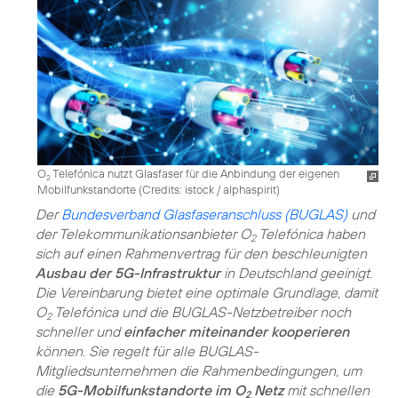
O
Telefónica nutzt Glasfaser für die Anbindung der eigenen
2
Mobilfunkstandorte (
Credits: istock / alphaspirit
)
Der
Bundesverband Glasfaseranschluss (BUGLAS)
und
der Telekommunikationsanbieter O
Telefónica haben
2
sich auf einen Rahmenvertrag für den beschleunigten
Ausbau der 5G-Infrastruktur
in Deutschland geeinigt.
Die Vereinbarung bietet eine optimale Grundlage, damit
O
Telefónica und die BUGLAS-Netzbetreiber noch
2
schneller und
einfacher miteinander kooperieren
können. Sie regelt für alle BUGLAS-
Mitgliedsunternehmen die Rahmenbedingungen, um
die
5G-Mobilfunkstandorte im O
Netz
mit schnellen
2