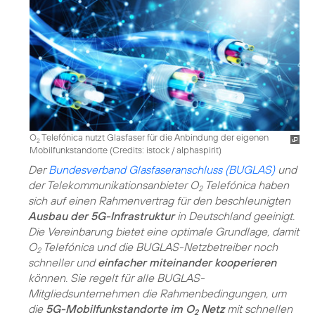
O
Telefónica nutzt Glasfaser für die Anbindung der eigenen
2
Mobilfunkstandorte (
Credits: istock / alphaspirit
)
Der
Bundesverband Glasfaseranschluss (BUGLAS)
und
der Telekommunikationsanbieter O
Telefónica haben
2
sich auf einen Rahmenvertrag für den beschleunigten
Ausbau der 5G-Infrastruktur
in Deutschland geeinigt.
Die Vereinbarung bietet eine optimale Grundlage, damit
O
Telefónica und die BUGLAS-Netzbetreiber noch
2
schneller und
einfacher miteinander kooperieren
können. Sie regelt für alle BUGLAS-
Mitgliedsunternehmen die Rahmenbedingungen, um
die
5G-Mobilfunkstandorte im O
Netz
mit schnellen
2