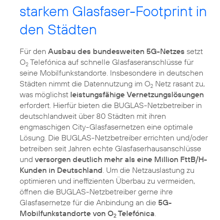
starkem Glasfaser-Footprint in
den Städten
Für den
Ausbau des bundesweiten 5G-Netzes
setzt
O
Telefónica auf schnelle Glasfaseranschlüsse für
2
seine Mobilfunkstandorte. Insbesondere in deutschen
Städten nimmt die Datennutzung im O
Netz rasant zu,
2
was möglichst
leistungsfähige Vernetzungslösungen
erfordert. Hierfür bieten die BUGLAS-Netzbetreiber in
deutschlandweit über 80 Städten mit ihren
engmaschigen City-Glasfasernetzen eine optimale
Lösung. Die BUGLAS-Netzbetreiber errichten und/oder
betreiben seit Jahren echte Glasfaserhausanschlüsse
und
versorgen deutlich mehr als eine Million FttB/H-
Kunden in Deutschland
. Um die Netzauslastung zu
optimieren und ineffizienten Überbau zu vermeiden,
öffnen die BUGLAS-Netzbetreiber gerne ihre
Glasfasernetze für die Anbindung an die
5G-
Mobilfunkstandorte von O
Telefónica
.
2