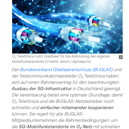
O
Telefónica nutzt Glasfaser für die Anbindung der eigenen
2
Mobilfunkstandorte (
Credits: istock / alphaspirit
)
Der
Bundesverband Glasfaseranschluss (BUGLAS)
und
der Telekommunikationsanbieter O
Telefónica haben
2
sich auf einen Rahmenvertrag für den beschleunigten
Ausbau der 5G-Infrastruktur
in Deutschland geeinigt.
Die Vereinbarung bietet eine optimale Grundlage, damit
O
Telefónica und die BUGLAS-Netzbetreiber noch
2
schneller und
einfacher miteinander kooperieren
können. Sie regelt für alle BUGLAS-
Mitgliedsunternehmen die Rahmenbedingungen, um
die
5G-Mobilfunkstandorte im O
Netz
mit schnellen
2