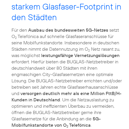
starkem Glasfaser-Footprint in
den Städten
Für den
Ausbau des bundesweiten 5G-Netzes
setzt
O
Telefónica auf schnelle Glasfaseranschlüsse für
2
seine Mobilfunkstandorte. Insbesondere in deutschen
Städten nimmt die Datennutzung im O
Netz rasant zu,
2
was möglichst
leistungsfähige Vernetzungslösungen
erfordert. Hierfür bieten die BUGLAS-Netzbetreiber in
deutschlandweit über 80 Städten mit ihren
engmaschigen City-Glasfasernetzen eine optimale
Lösung. Die BUGLAS-Netzbetreiber errichten und/oder
betreiben seit Jahren echte Glasfaserhausanschlüsse
und
versorgen deutlich mehr als eine Million FttB/H-
Kunden in Deutschland
. Um die Netzauslastung zu
optimieren und ineffizienten Überbau zu vermeiden,
öffnen die BUGLAS-Netzbetreiber gerne ihre
Glasfasernetze für die Anbindung an die
5G-
Mobilfunkstandorte von O
Telefónica
.
2