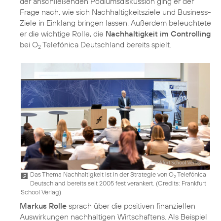
der anschließenden Podiumsdiskussion ging er der
Frage nach, wie sich Nachhaltigkeitsziele und Business-
Ziele in Einklang bringen lassen. Außerdem beleuchtete
er die wichtige Rolle, die
Nachhaltigkeit im Controlling
bei O
Telefónica Deutschland bereits spielt.
2
Das Thema Nachhaltigkeit ist in der Strategie von O
Telefónica
2
Deutschland bereits seit 2005 fest verankert. (
Credits: Frankfurt
School Verlag
)
Markus Rolle
sprach über die positiven finanziellen
Auswirkungen nachhaltigen Wirtschaftens. Als Beispiel