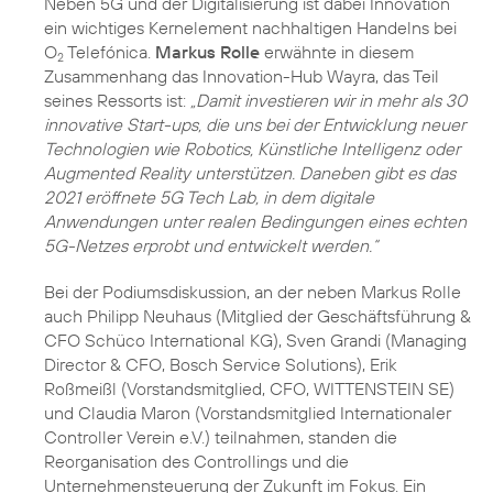
Neben 5G und der Digitalisierung ist dabei Innovation
ein wichtiges Kernelement nachhaltigen Handelns bei
O
Telefónica.
Markus Rolle
erwähnte in diesem
2
Zusammenhang das Innovation-Hub Wayra, das Teil
seines Ressorts ist:
„Damit investieren wir in mehr als 30
innovative Start-ups, die uns bei der Entwicklung neuer
Technologien wie Robotics, Künstliche Intelligenz oder
Augmented Reality unterstützen. Daneben gibt es das
2021 eröffnete 5G Tech Lab, in dem digitale
Anwendungen unter realen Bedingungen eines echten
5G-Netzes erprobt und entwickelt werden.“
Bei der Podiumsdiskussion, an der neben Markus Rolle
auch Philipp Neuhaus (Mitglied der Geschäftsführung &
CFO Schüco International KG), Sven Grandi (Managing
Director & CFO, Bosch Service Solutions), Erik
Roßmeißl (Vorstandsmitglied, CFO, WITTENSTEIN SE)
und Claudia Maron (Vorstandsmitglied Internationaler
Controller Verein e.V.) teilnahmen, standen die
Reorganisation des Controllings und die
Unternehmensteuerung der Zukunft im Fokus. Ein