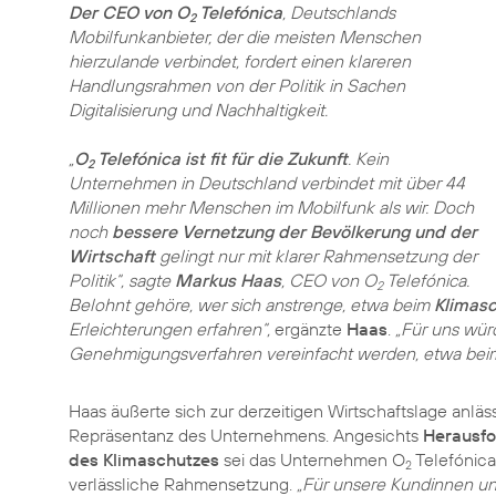
Der CEO von O
Telefónica
, Deutschlands
2
Mobilfunkanbieter, der die meisten Menschen
hierzulande verbindet, fordert einen klareren
Handlungsrahmen von der Politik in Sachen
Digitalisierung und Nachhaltigkeit
.
„
O
Telefónica ist fit für die Zukunft
. Kein
2
Unternehmen in Deutschland verbindet mit über 44
Millionen mehr Menschen im Mobilfunk als wir. Doch
noch
bessere Vernetzung der Bevölkerung und der
Wirtschaft
gelingt nur mit klarer Rahmensetzung der
Politik“, sagte
Markus Haas
, CEO von O
Telefónica.
2
Belohnt gehöre, wer sich anstrenge, etwa beim
Klimasc
Erleichterungen erfahren“,
ergänzte
Haas
.
„Für uns wür
Genehmigungsverfahren vereinfacht werden, etwa bei
Haas äußerte sich zur derzeitigen Wirtschaftslage anläss
Repräsentanz des Unternehmens. Angesichts
Herausfo
des Klimaschutzes
sei das Unternehmen O
Telefónica 
2
verlässliche Rahmensetzung.
„Für unsere Kundinnen und