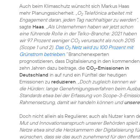
Auch beim
Klimaschutz
wünscht sich Markus Haas
mehr Planungssicherheit.
„O
Telefónica arbeitet mit
2
Engagement daran, jeden Tag nachhaltiger zu werden“,
sagte
Haas
.
„Als Unternehmen haben wir jetzt schon
eine führende Rolle in der Telko-Branche: 2021 haben
wir 97 Prozent weniger CO
verursacht als noch 2015
2
(Scope 1 und 2).
Das O
Netz wird zu 100 Prozent mit
2
Grünstrom betrieben
.“
Branchenexperten
prognostizieren, dass Digitalisierung in den kommenden
zehn Jahren dazu beitrage, die
CO
-Emissionen in
2
Deutschland
in auf rund ein Fünftel der heutigen
Emissionen zu
reduzieren
.
„Doch zugleich kennen wir
die Hürden: lange Genehmigungsverfahren beim Ausbau d
Standards etwa bei der Erfassung von Scope-3-Emissio
Rahmensetzung, damit wir handeln können und
unsere
Doch nicht allein als Regulierer, auch als Nutzer kann d
Mut und Innovationsanspruch unserer Behörden spielt D
Netze etwa sind die Herzkammern der Digitalisierung für
wünschen, dass sie das auch zunehmend für den öffentl