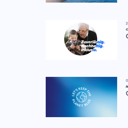
2
C
0
N