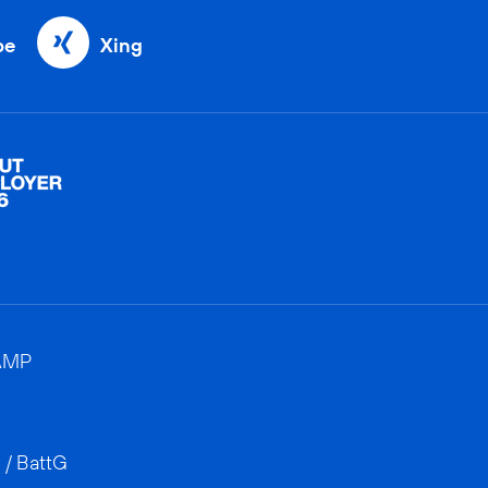
be
Xing
AMP
 / BattG