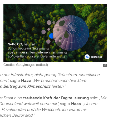
Credits: Gettyimages (edited)
er Infrastruktur, nicht genug Grünstrom, einheitliche
nen“,
sagte
Haas
.
„Wir brauchen auch hier klare
n Beitrag zum Klimaschutz
leisten.“
er Staat eine
treibende Kraft der Digitalisierung
sein:
„Mit
eutschland weltweit vorne mit“,
sagte
Haas
.
„Unsere
 Privatkunden und die Wirtschaft. Ich würde mir
ichen Sektor sind.“