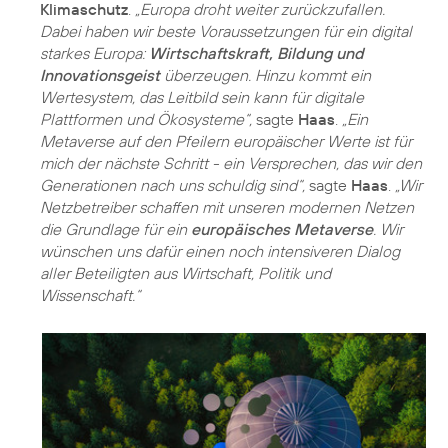
Klimaschutz
.
„Europa droht weiter zurückzufallen.
Dabei haben wir beste Voraussetzungen für ein digital
starkes Europa:
Wirtschaftskraft, Bildung und
Innovationsgeist
überzeugen. Hinzu kommt ein
Wertesystem, das Leitbild sein kann für digitale
Plattformen und Ökosysteme“,
sagte
Haas
.
„Ein
Metaverse auf den Pfeilern europäischer Werte ist für
mich der nächste Schritt - ein Versprechen, das wir den
Generationen nach uns schuldig sind“,
sagte
Haas
.
„Wir
Netzbetreiber schaffen mit unseren modernen Netzen
die Grundlage für ein
europäisches Metaverse
. Wir
wünschen uns dafür einen noch intensiveren Dialog
aller Beteiligten aus Wirtschaft, Politik und
Wissenschaft.“