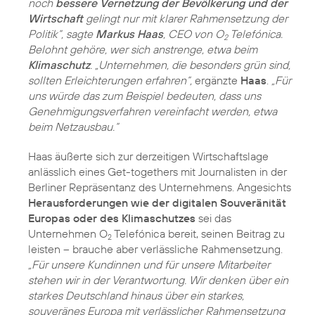
noch
bessere Vernetzung der Bevölkerung und der
Wirtschaft
gelingt nur mit klarer Rahmensetzung der
Politik“, sagte
Markus Haas
, CEO von O
Telefónica.
2
Belohnt gehöre, wer sich anstrenge, etwa beim
Klimaschutz
. „Unternehmen, die besonders grün sind,
sollten Erleichterungen erfahren“,
ergänzte
Haas
.
„Für
uns würde das zum Beispiel bedeuten, dass uns
Genehmigungsverfahren vereinfacht werden, etwa
beim Netzausbau.“
Haas äußerte sich zur derzeitigen Wirtschaftslage
anlässlich eines Get-togethers mit Journalisten in der
Berliner Repräsentanz des Unternehmens. Angesichts
Herausforderungen wie der digitalen Souveränität
Europas oder des Klimaschutzes
sei das
Unternehmen O
Telefónica bereit, seinen Beitrag zu
2
leisten – brauche aber verlässliche Rahmensetzung.
„Für unsere Kundinnen und für unsere Mitarbeiter
stehen wir in der Verantwortung. Wir denken über ein
starkes Deutschland hinaus über ein starkes,
souveränes Europa mit verlässlicher Rahmensetzung