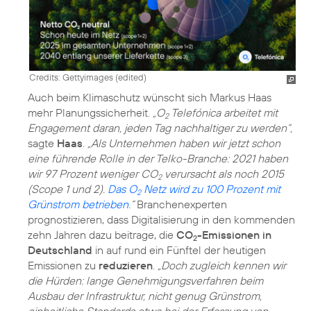
Credits: Gettyimages (edited)
Auch beim
Klimaschutz
wünscht sich Markus Haas
mehr Planungssicherheit.
„O
Telefónica arbeitet mit
2
Engagement daran, jeden Tag nachhaltiger zu werden“,
sagte
Haas
.
„Als Unternehmen haben wir jetzt schon
eine führende Rolle in der Telko-Branche: 2021 haben
wir 97 Prozent weniger CO
verursacht als noch 2015
2
(Scope 1 und 2).
Das O
Netz wird zu 100 Prozent mit
2
Grünstrom betrieben
.“
Branchenexperten
prognostizieren, dass Digitalisierung in den kommenden
zehn Jahren dazu beitrage, die
CO
-Emissionen in
2
Deutschland
in auf rund ein Fünftel der heutigen
Emissionen zu
reduzieren
.
„Doch zugleich kennen wir
die Hürden: lange Genehmigungsverfahren beim
Ausbau der Infrastruktur, nicht genug Grünstrom,
einheitliche Standards etwa bei der Erfassung von