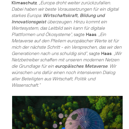
Klimaschutz
.
„Europa droht weiter zurückzufallen.
Dabei haben wir beste Voraussetzungen für ein digital
starkes Europa:
Wirtschaftskraft, Bildung und
Innovationsgeist
überzeugen. Hinzu kommt ein
Wertesystem, das Leitbild sein kann für digitale
Plattformen und Ökosysteme“,
sagte
Haas
.
„Ein
Metaverse auf den Pfeilern europäischer Werte ist für
mich der nächste Schritt - ein Versprechen, das wir den
Generationen nach uns schuldig sind“,
sagte
Haas
.
„Wir
Netzbetreiber schaffen mit unseren modernen Netzen
die Grundlage für ein
europäisches Metaverse
. Wir
wünschen uns dafür einen noch intensiveren Dialog
aller Beteiligten aus Wirtschaft, Politik und
Wissenschaft.“