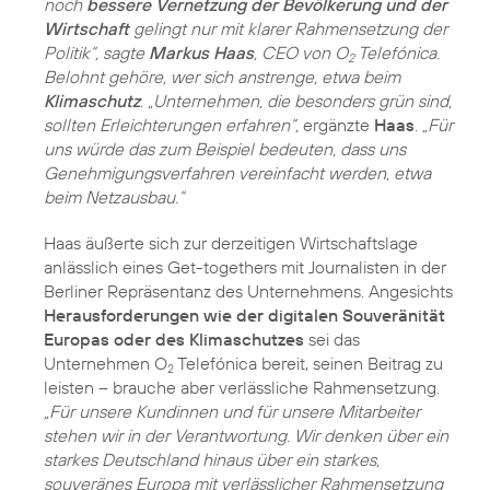
noch
bessere Vernetzung der Bevölkerung und der
Wirtschaft
gelingt nur mit klarer Rahmensetzung der
Politik“, sagte
Markus Haas
, CEO von O
Telefónica.
2
Belohnt gehöre, wer sich anstrenge, etwa beim
Klimaschutz
. „Unternehmen, die besonders grün sind,
sollten Erleichterungen erfahren“,
ergänzte
Haas
.
„Für
uns würde das zum Beispiel bedeuten, dass uns
Genehmigungsverfahren vereinfacht werden, etwa
beim Netzausbau.“
Haas äußerte sich zur derzeitigen Wirtschaftslage
anlässlich eines Get-togethers mit Journalisten in der
Berliner Repräsentanz des Unternehmens. Angesichts
Herausforderungen wie der digitalen Souveränität
Europas oder des Klimaschutzes
sei das
Unternehmen O
Telefónica bereit, seinen Beitrag zu
2
leisten – brauche aber verlässliche Rahmensetzung.
„Für unsere Kundinnen und für unsere Mitarbeiter
stehen wir in der Verantwortung. Wir denken über ein
starkes Deutschland hinaus über ein starkes,
souveränes Europa mit verlässlicher Rahmensetzung