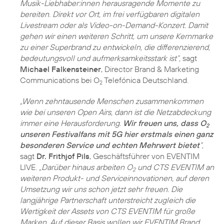
Musik-Liebhaber:innen herausragende Momente zu
bereiten. Direkt vor Ort, im frei verfügbaren digitalen
Livestream oder als Video-on-Demand-Konzert. Damit
gehen wir einen weiteren Schritt, um unsere Kernmarke
zu einer Superbrand zu entwickeln, die differenzierend,
bedeutungsvoll und aufmerksamkeitsstark ist“,
sagt
Michael Falkensteiner
, Director Brand & Marketing
Communications bei O
Telefónica Deutschland.
2
„Wenn zehntausende Menschen zusammenkommen
wie bei unseren Open Airs, dann ist die Netzabdeckung
immer eine Herausforderung.
Wir freuen uns, dass O
2
unseren Festivalfans mit 5G hier erstmals einen ganz
besonderen Service und echten Mehrwert bietet
“,
sagt
Dr. Frithjof Pils
, Geschäftsführer von EVENTIM
LIVE.
„Darüber hinaus arbeiten O
und CTS EVENTIM an
2
weiteren Produkt- und Serviceinnovationen, auf deren
Umsetzung wir uns schon jetzt sehr freuen. Die
langjährige Partnerschaft unterstreicht zugleich die
Wertigkeit der Assets von CTS EVENTIM für große
Marken. Auf dieser Basis wollen wir EVENTIM Brand