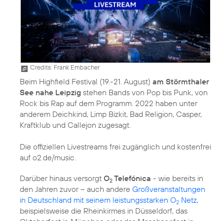
Credits: Frank Embacher
Beim Highfield Festival (19.-21. August)
am Störmthaler
See nahe Leipzig
stehen Bands von Pop bis Punk, von
Rock bis Rap auf dem Programm. 2022 haben unter
anderem Deichkind, Limp Bizkit, Bad Religion, Casper,
Kraftklub und Callejon zugesagt.
Die offiziellen Livestreams frei zugänglich und kostenfrei
auf o2.de/music.
Darüber hinaus versorgt
O
Telefónica
- wie bereits in
2
den Jahren zuvor – auch andere
Großveranstaltungen
in Deutschland mit seinem leistungsstarken O
Netz
,
2
beispielsweise die Rheinkirmes in Düsseldorf, das