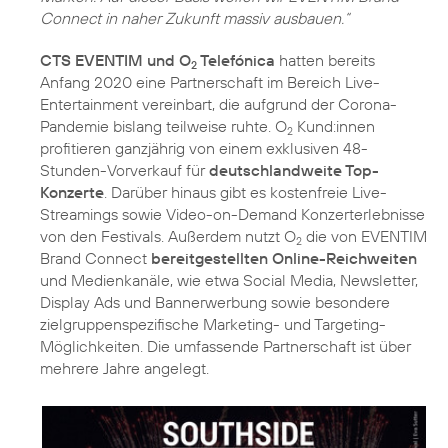
Connect in naher Zukunft massiv ausbauen.“
CTS EVENTIM und O
Telefónica
hatten bereits
2
Anfang 2020 eine Partnerschaft im Bereich Live-
Entertainment vereinbart, die aufgrund der Corona-
Pandemie bislang teilweise ruhte. O
Kund:innen
2
profitieren ganzjährig von einem exklusiven 48-
Stunden-Vorverkauf für
deutschlandweite Top-
Konzerte
. Darüber hinaus gibt es kostenfreie Live-
Streamings sowie Video-on-Demand Konzerterlebnisse
von den Festivals. Außerdem nutzt O
die von EVENTIM
2
Brand Connect
bereitgestellten Online-Reichweiten
und Medienkanäle, wie etwa Social Media, Newsletter,
Display Ads und Bannerwerbung sowie besondere
zielgruppenspezifische Marketing- und Targeting-
Möglichkeiten. Die umfassende Partnerschaft ist über
mehrere Jahre angelegt.