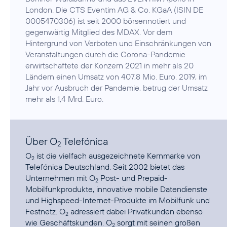
London. Die CTS Eventim AG & Co. KGaA (ISIN DE
0005470306) ist seit 2000 börsennotiert und
gegenwärtig Mitglied des MDAX. Vor dem
Hintergrund von Verboten und Einschränkungen von
Veranstaltungen durch die Corona-Pandemie
erwirtschaftete der Konzern 2021 in mehr als 20
Ländern einen Umsatz von 407,8 Mio. Euro. 2019, im
Jahr vor Ausbruch der Pandemie, betrug der Umsatz
mehr als 1,4 Mrd. Euro.
Über O
Telefónica
2
O
ist die vielfach ausgezeichnete Kernmarke von
2
Telefónica Deutschland. Seit 2002 bietet das
Unternehmen mit O
Post- und Prepaid-
2
Mobilfunkprodukte, innovative mobile Datendienste
und Highspeed-Internet-Produkte im Mobilfunk und
Festnetz. O
adressiert dabei Privatkunden ebenso
2
wie Geschäftskunden. O
sorgt mit seinen großen
2