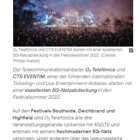
O
Telefónica und CTS EVENTIM starten mit einer exzellenten
2
5G-Netzabdeckung in den Festivalsommer 2022. (
Credits:
Philipp Kratzer
)
Der Telekommunikationsanbieter
O
Telefónica
und
2
CTS EVENTIM
, einer der führenden internationalen
Ticketing- und Live Entertainment-Anbieter, starten mit
einer
exzellenten 5G-Netzabdeckung
in den
Festivalsommer 2022.
Auf den
Festivals Southside, Deichbrand und
Highfield
wird O
Telefónica alle drei
2
Veranstaltungsgelände lückenlos mit 4G/LTE und
erstmals mit seinem
hochmodernen 5G-Netz
versorgen, unter anderem über das leistungsstarke