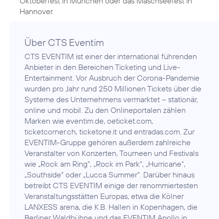
Oktoberfest in München oder das Maschseefest in
Hannover.
Über CTS Eventim
CTS EVENTIM ist einer der international führenden
Anbieter in den Bereichen Ticketing und Live-
Entertainment. Vor Ausbruch der Corona-Pandemie
wurden pro Jahr rund 250 Millionen Tickets über die
Systeme des Unternehmens vermarktet – stationär,
online und mobil. Zu den Onlineportalen zählen
Marken wie eventim.de, oeticket.com,
ticketcorner.ch, ticketone.it und entradas.com. Zur
EVENTIM-Gruppe gehören außerdem zahlreiche
Veranstalter von Konzerten, Tourneen und Festivals
wie „Rock am Ring“, „Rock im Park“, „Hurricane“,
„Southside“ oder „Lucca Summer“. Darüber hinaus
betreibt CTS EVENTIM einige der renommiertesten
Veranstaltungsstätten Europas, etwa die Kölner
LANXESS arena, die K.B. Hallen in Kopenhagen, die
Berliner Waldbühne und das EVENTIM Apollo in