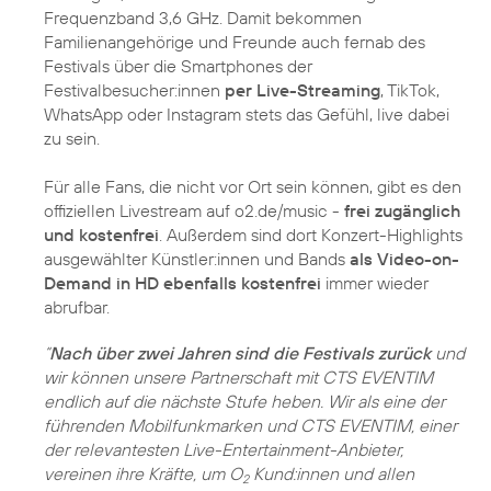
Frequenzband 3,6 GHz. Damit bekommen
Familienangehörige und Freunde auch fernab des
Festivals über die Smartphones der
Festivalbesucher:innen
per Live-Streaming
, TikTok,
WhatsApp oder Instagram stets das Gefühl, live dabei
zu sein.
Für alle Fans, die nicht vor Ort sein können, gibt es den
offiziellen Livestream auf o2.de/music -
frei zugänglich
und kostenfrei
. Außerdem sind dort Konzert-Highlights
ausgewählter Künstler:innen und Bands
als Video-on-
Demand in HD ebenfalls kostenfrei
immer wieder
abrufbar.
“
Nach über zwei Jahren sind die Festivals zurück
und
wir können unsere Partnerschaft mit CTS EVENTIM
endlich auf die nächste Stufe heben. Wir als eine der
führenden Mobilfunkmarken und CTS EVENTIM, einer
der relevantesten Live-Entertainment-Anbieter,
vereinen ihre Kräfte, um O
Kund:innen und allen
2