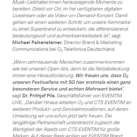
Musik-Liebhaber:innen herausragende Momente zu
bereiten. Direkt vor Ort, im frei verfügbaren digitalen
Livestream oder als Video-on-Demand-Konzert. Damit
gehen wir einen weiteren Schritt, um unsere Kernmarke
zu einer Superbrand zu entwickeln, die differenzierend,
bedeutungsvoll und aufmerksamkeitsstark ist“,
sagt
Michael Falkensteiner
, Director Brand & Marketing
Communications bei O
Telefónica Deutschland.
2
„Wenn zehntausende Menschen zusammenkommen
wie bei unseren Open Airs, dann ist die Netzabdeckung
immer eine Herausforderung.
Wir freuen uns, dass O
2
unseren Festivalfans mit 5G hier erstmals einen ganz
besonderen Service und echten Mehrwert bietet
“,
sagt
Dr. Frithjof Pils
, Geschäftsführer von EVENTIM
LIVE.
„Darüber hinaus arbeiten O
und CTS EVENTIM an
2
weiteren Produkt- und Serviceinnovationen, auf deren
Umsetzung wir uns schon jetzt sehr freuen. Die
langjährige Partnerschaft unterstreicht zugleich die
Wertigkeit der Assets von CTS EVENTIM für große
Marken. Auf dieser Basis wollen wir EVENTIM Brand