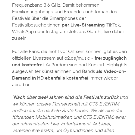
Frequenzband 3,6 GHz. Damit bekommen
Familienangehörige und Freunde auch fernab des
Festivals über die Smartphones der
Festivalbesucher:innen
per Live-Streaming
, TikTok,
WhatsApp oder Instagram stets das Gefühl, live dabei
zu sein.
Für alle Fans, die nicht vor Ort sein können, gibt es den
offiziellen Livestream auf o2.de/music -
frei zugänglich
und kostenfrei
. Außerdem sind dort Konzert-Highlights
ausgewählter Künstler:innen und Bands
als Video-on-
Demand in HD ebenfalls kostenfrei
immer wieder
abrufbar.
“
Nach über zwei Jahren sind die Festivals zurück
und
wir können unsere Partnerschaft mit CTS EVENTIM
endlich auf die nächste Stufe heben. Wir als eine der
führenden Mobilfunkmarken und CTS EVENTIM, einer
der relevantesten Live-Entertainment-Anbieter,
vereinen ihre Kräfte, um O
Kund:innen und allen
2