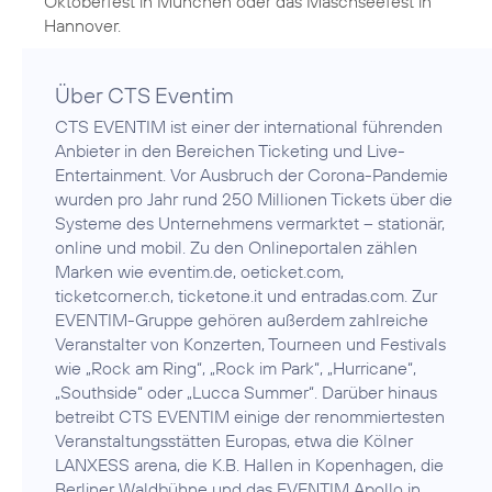
Oktoberfest in München oder das Maschseefest in
Hannover.
Über CTS Eventim
CTS EVENTIM ist einer der international führenden
Anbieter in den Bereichen Ticketing und Live-
Entertainment. Vor Ausbruch der Corona-Pandemie
wurden pro Jahr rund 250 Millionen Tickets über die
Systeme des Unternehmens vermarktet – stationär,
online und mobil. Zu den Onlineportalen zählen
Marken wie eventim.de, oeticket.com,
ticketcorner.ch, ticketone.it und entradas.com. Zur
EVENTIM-Gruppe gehören außerdem zahlreiche
Veranstalter von Konzerten, Tourneen und Festivals
wie „Rock am Ring“, „Rock im Park“, „Hurricane“,
„Southside“ oder „Lucca Summer“. Darüber hinaus
betreibt CTS EVENTIM einige der renommiertesten
Veranstaltungsstätten Europas, etwa die Kölner
LANXESS arena, die K.B. Hallen in Kopenhagen, die
Berliner Waldbühne und das EVENTIM Apollo in