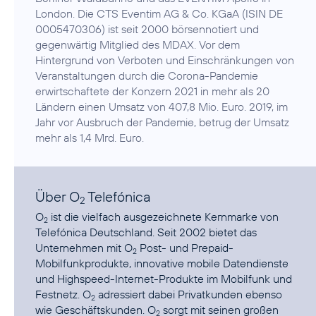
London. Die CTS Eventim AG & Co. KGaA (ISIN DE
0005470306) ist seit 2000 börsennotiert und
gegenwärtig Mitglied des MDAX. Vor dem
Hintergrund von Verboten und Einschränkungen von
Veranstaltungen durch die Corona-Pandemie
erwirtschaftete der Konzern 2021 in mehr als 20
Ländern einen Umsatz von 407,8 Mio. Euro. 2019, im
Jahr vor Ausbruch der Pandemie, betrug der Umsatz
mehr als 1,4 Mrd. Euro.
Über O
Telefónica
2
O
ist die vielfach ausgezeichnete Kernmarke von
2
Telefónica Deutschland. Seit 2002 bietet das
Unternehmen mit O
Post- und Prepaid-
2
Mobilfunkprodukte, innovative mobile Datendienste
und Highspeed-Internet-Produkte im Mobilfunk und
Festnetz. O
adressiert dabei Privatkunden ebenso
2
wie Geschäftskunden. O
sorgt mit seinen großen
2