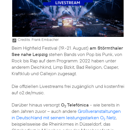
Credits: Frank Embacher
Beim Highfield Festival (19.-21. August)
am Störmthaler
See nahe Leipzig
stehen Bands von Pop bis Punk, von
Rock bis Rap auf dem Programm. 2022 haben unter
anderem Deichkind, Limp Bizkit, Bad Religion, Casper,
Kraftklub und Callejon zugesagt.
Die offiziellen Livestreams frei zugänglich und kostenfrei
auf o2.de/music.
Darüber hinaus versorgt
O
Telefónica
- wie bereits in
2
den Jahren zuvor – auch andere
Großveranstaltungen
in Deutschland mit seinem leistungsstarken O
Netz
,
2
beispielsweise die Rheinkirmes in Düsseldorf, das