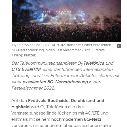
O
Telefónica und CTS EVENTIM starten mit einer exzellenten
2
5G-Netzabdeckung in den Festivalsommer 2022. (
Credits:
Philipp Kratzer
)
Der Telekommunikationsanbieter
O
Telefónica
und
2
CTS EVENTIM
, einer der führenden internationalen
Ticketing- und Live Entertainment-Anbieter, starten mit
einer
exzellenten 5G-Netzabdeckung
in den
Festivalsommer 2022.
Auf den
Festivals Southside, Deichbrand und
Highfield
wird O
Telefónica alle drei
2
Veranstaltungsgelände lückenlos mit 4G/LTE und
erstmals mit seinem
hochmodernen 5G-Netz
versorgen, unter anderem über das leistungsstarke