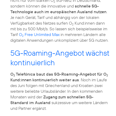
nicht nur vom starken O
5G-Netz in Deutschland,
2
sondern können die innovative und
schnelle 5G-
Technologie auch im europäischen Ausland nutzen
.
Je nach Gerät, Tarif und abhängig von der lokalen
Verfügbarkeit des Netzes surfen O
Kund:innen dann
2
mit bis zu 500 Mbit/s. So lassen sich beispielsweise im
Tarif
O
Free Unlimited Max
in mehreren Ländern alle
2
digitalen Anwendungen unkompliziert über 5G nutzen.
5G-Roaming-Angebot wächst
kontinuierlich
O
Telefónica baut das 5G-Roaming-Angebot für O
2
2
Kund:innen kontinuierlich weiter aus
. Noch im Laufe
des Juni folgen mit Griechenland und Kroatien zwei
weitere beliebte Urlaubsländer. In den kommenden
Monaten wird der
Zugang zum schnellen 5G-
Standard im Ausland
sukzessive um weitere Ländern
und Partner ergänzt.