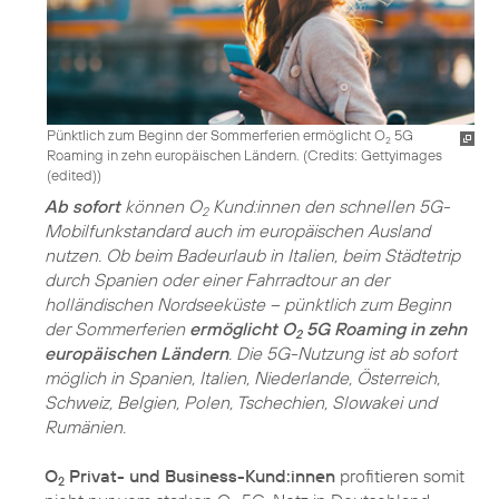
Pünktlich zum Beginn der Sommerferien ermöglicht O
5G
2
Roaming in zehn europäischen Ländern. (
Credits: Gettyimages
(edited)
)
Ab sofort
können O
Kund:innen den schnellen 5G-
2
Mobilfunkstandard auch im europäischen Ausland
nutzen. Ob beim Badeurlaub in Italien, beim Städtetrip
durch Spanien oder einer Fahrradtour an der
holländischen Nordseeküste – pünktlich zum Beginn
der Sommerferien
ermöglicht O
5G Roaming in zehn
2
europäischen Ländern
. Die 5G-Nutzung ist ab sofort
möglich in Spanien, Italien, Niederlande, Österreich,
Schweiz, Belgien, Polen, Tschechien, Slowakei und
Rumänien.
O
Privat- und Business-Kund:innen
profitieren somit
2