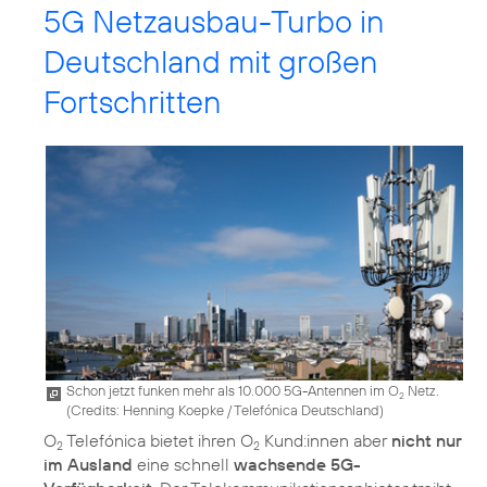
5G Netzausbau-Turbo in
Deutschland mit großen
Fortschritten
Schon jetzt funken mehr als 10.000 5G-Antennen im O
Netz.
2
(
Credits: Henning Koepke / Telefónica Deutschland
)
O
Telefónica bietet ihren O
Kund:innen aber
nicht nur
2
2
im Ausland
eine schnell
wachsende 5G-