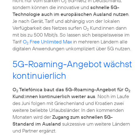
nicht nur vom starken O
5G-Netz in Deutschland,
2
sondern können die innovative und
schnelle 5G-
Technologie auch im europäischen Ausland nutzen
.
Je nach Gerät, Tarif und abhängig von der lokalen
Verfügbarkeit des Netzes surfen O
Kund:innen dann
2
mit bis zu 500 Mbit/s. So lassen sich beispielsweise im
Tarif
O
Free Unlimited Max
in mehreren Ländern alle
2
digitalen Anwendungen unkompliziert über 5G nutzen.
5G-Roaming-Angebot wächst
kontinuierlich
O
Telefónica baut das 5G-Roaming-Angebot für O
2
2
Kund:innen kontinuierlich weiter aus
. Noch im Laufe
des Juni folgen mit Griechenland und Kroatien zwei
weitere beliebte Urlaubsländer. In den kommenden
Monaten wird der
Zugang zum schnellen 5G-
Standard im Ausland
sukzessive um weitere Ländern
und Partner ergänzt.