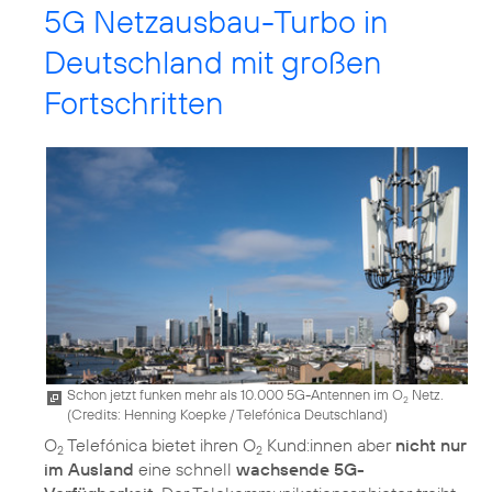
5G Netzausbau-Turbo in
Deutschland mit großen
Fortschritten
Schon jetzt funken mehr als 10.000 5G-Antennen im O
Netz.
2
(
Credits: Henning Koepke / Telefónica Deutschland
)
O
Telefónica bietet ihren O
Kund:innen aber
nicht nur
2
2
im Ausland
eine schnell
wachsende 5G-