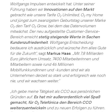
Wolfgangs Impulsen entwickelt hat. Unter seiner
Führung haben wir
Innovationen auf den Markt
gebracht wie unsere Tarife O
Unlimited, O
my Home
2
2
und jüngst zum zwanzigsten Geburtstag unserer Marke
O
den Tarif O
Grow, bei dem das Datenvolumen
2
2
mitwächst. Der neu aufgestellte Customer-Service-
Bereich erreicht
stetig steigende Werte in Sachen
Kundenzufriedenheit
. Wolfgangs Entscheidung
bedauere ich ausdrücklich und wünsche ihm alles Gute
für die Zukunft“,
sagt
Markus Haas
. „
Mit 7,8 Milliarden
Euro jährlichem Umsatz, 7400 Mitarbeiterinnen und
Mitarbeitern sowie rund 46 Millionen
Mobilfunkkundinnen und -kunden sind wir als
Unternehmen derzeit so stark und erfolgreich wie noch
nie, und wir wachsen weiter.“
„Ich gebe meine Tätigkeit als CCO aus persönlichen
Gründen auf.
Es hat mir außerordentlich viel Spaß
gemacht, für O
Telefónica den Bereich CCO
2
weiterzuentwickeln
und zu neuen Erfolgen zu führen.