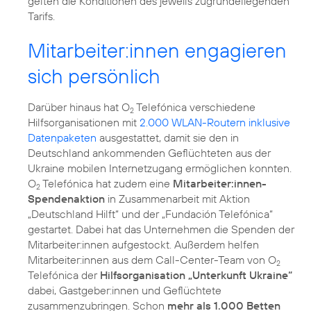
gelten die Konditionen des jeweils zugrundeliegenden
Tarifs.
Mitarbeiter:innen engagieren
sich persönlich
Darüber hinaus hat O
Telefónica verschiedene
2
Hilfsorganisationen mit
2.000 WLAN-Routern inklusive
Datenpaketen
ausgestattet, damit sie den in
Deutschland ankommenden Geflüchteten aus der
Ukraine mobilen Internetzugang ermöglichen konnten.
O
Telefónica hat zudem eine
Mitarbeiter:innen-
2
Spendenaktion
in Zusammenarbeit mit Aktion
„Deutschland Hilft“ und der „Fundación Telefónica“
gestartet. Dabei hat das Unternehmen die Spenden der
Mitarbeiter:innen aufgestockt. Außerdem helfen
Mitarbeiter:innen aus dem Call-Center-Team von O
2
Telefónica der
Hilfsorganisation „Unterkunft Ukraine“
dabei, Gastgeber:innen und Geflüchtete
zusammenzubringen. Schon
mehr als 1.000 Betten