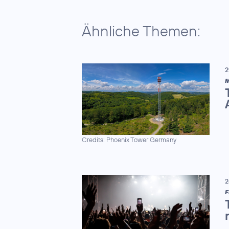
Ähnliche Themen:
2
M
Credits: Phoenix Tower Germany
2
F