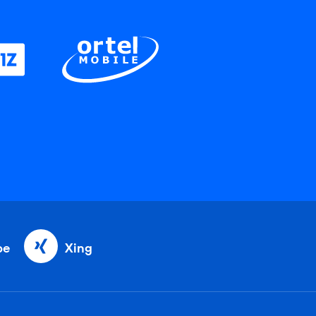
be
Xing