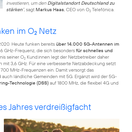
investieren, um den
Digitalstandort Deutschland zu
stärken
“
, sagt
Markus Haas
, CEO von O
Telefónica.
2
nken im O
Netz
2
2020. Heute funken bereits
über 14.000 5G-Antennen im
,6 GHz-Frequenz, die sich besonders
für schnelles und
nis seiner O
Kund:innen legt der Netzbetreiber daher
2
 mit 3,6 GHz. Für eine verbesserte Netzabdeckung setzt
 700 MHz-Frequenzen ein. Damit versorgt das
 auch ländliche Gemeinden mit 5G. Ergänzt wird der 5G-
ing-Technologie (DSS)
auf 1800 MHz, die flexibel 4G und
 Jahres verdreißigfacht