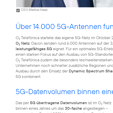
CEO Markus Haas
Über 14.000 5G-Antennen fu
O
Telefónica startete das eigene 5G-Netz im Oktober 
2
O
Netz
. Davon senden rund 6.000 Antennen auf der 3
2
leistungsfähiges 5G
eignet. Für ein optimales 5G-Erleb
einen starken Fokus auf den Ausbau von 5G-Standorten
O
Telefónica zudem die besonders reichweitenstarken
2
Unternehmen noch schneller zusätzliche Regionen und
Ausbau durch den Einsatz der
Dynamic Spectrum Shar
5G kombiniert.
5G-Datenvolumen binnen eines
Das per
5G übertragene Datenvolumen
ist im O
Netz
2
binnen eines Jahres um das
30-fache
angestiegen –