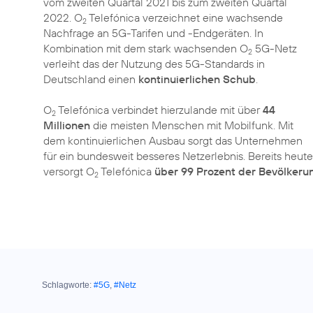
vom zweiten Quartal 2021 bis zum zweiten Quartal
2022. O
Telefónica verzeichnet eine wachsende
2
Nachfrage an 5G-Tarifen und -Endgeräten. In
Kombination mit dem stark wachsenden O
5G-Netz
2
verleiht das der Nutzung des 5G-Standards in
Deutschland einen
kontinuierlichen Schub
.
O
Telefónica verbindet hierzulande mit über
44
2
Millionen
die meisten Menschen mit Mobilfunk. Mit
dem kontinuierlichen Ausbau sorgt das Unternehmen
für ein bundesweit besseres Netzerlebnis. Bereits heute
versorgt O
Telefónica
über 99 Prozent der Bevölkeru
2
Schlagworte:
#5G
,
#Netz