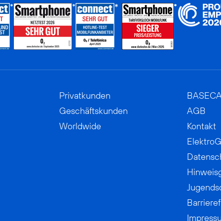
Privatkunden
BASEC
Geschäftskunden
AGB
Worldwide
Kontakt
ElektroG
Datensc
Hinweis
Jugends
Barrieref
Impress