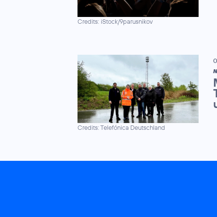
Credits: iStock/9parusnikov
0
N
Credits: Telefónica Deutschland