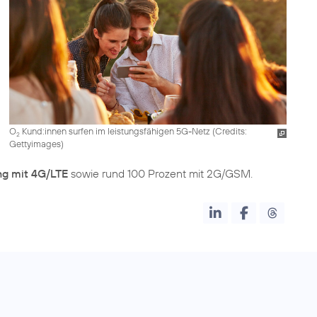
O
Kund:innen surfen im leistungsfähigen 5G-Netz (
Credits:
2
Gettyimages
)
ng mit 4G/LTE
sowie rund 100 Prozent mit 2G/GSM.