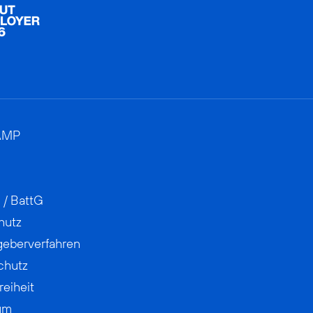
AMP
 / BattG
hutz
geberverfahren
chutz
reiheit
um