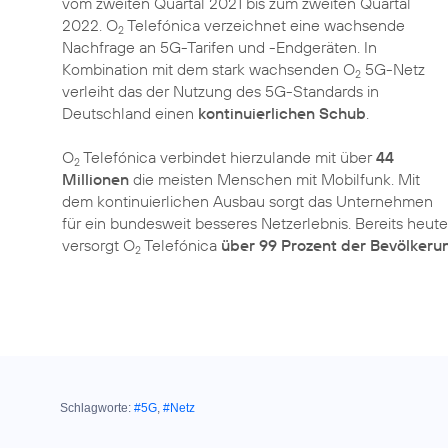
vom zweiten Quartal 2021 bis zum zweiten Quartal
2022. O
Telefónica verzeichnet eine wachsende
2
Nachfrage an 5G-Tarifen und -Endgeräten. In
Kombination mit dem stark wachsenden O
5G-Netz
2
verleiht das der Nutzung des 5G-Standards in
Deutschland einen
kontinuierlichen Schub
.
O
Telefónica verbindet hierzulande mit über
44
2
Millionen
die meisten Menschen mit Mobilfunk. Mit
dem kontinuierlichen Ausbau sorgt das Unternehmen
für ein bundesweit besseres Netzerlebnis. Bereits heute
versorgt O
Telefónica
über 99 Prozent der Bevölkeru
2
Schlagworte:
#5G
,
#Netz