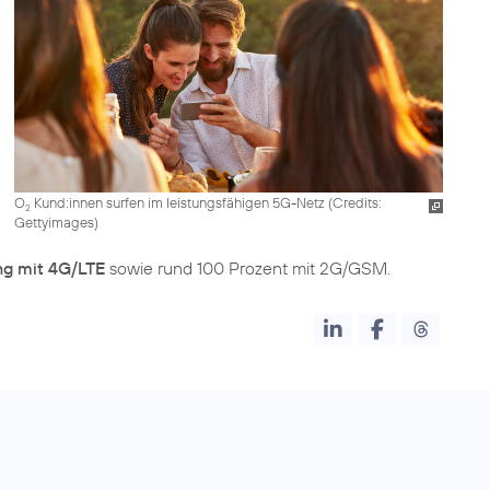
O
Kund:innen surfen im leistungsfähigen 5G-Netz (
Credits:
2
Gettyimages
)
ng mit 4G/LTE
sowie rund 100 Prozent mit 2G/GSM.