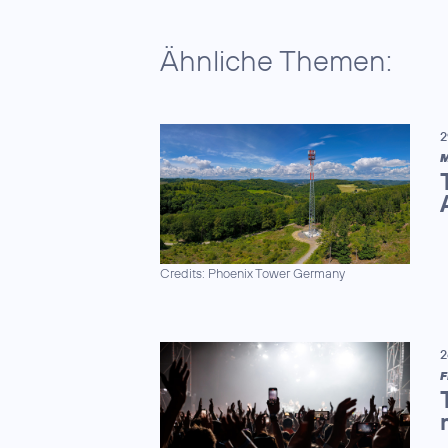
Ähnliche Themen:
2
M
Credits: Phoenix Tower Germany
2
F