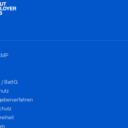
AMP
 / BattG
hutz
geberverfahren
chutz
reiheit
um