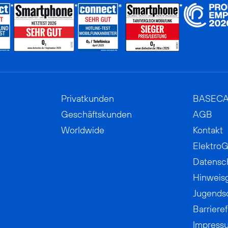
Privatkunden
BASEC
Geschäftskunden
AGB
Worldwide
Kontakt
ElektroG
Datensc
Hinweis
Jugends
Barrieref
Impress