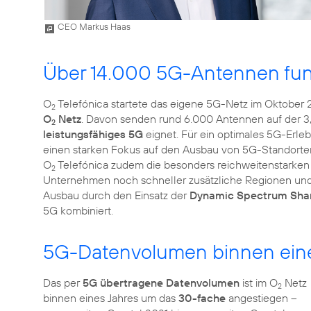
CEO Markus Haas
Über 14.000 5G-Antennen fu
O
Telefónica startete das eigene 5G-Netz im Oktober 
2
O
Netz
. Davon senden rund 6.000 Antennen auf der 3
2
leistungsfähiges 5G
eignet. Für ein optimales 5G-Erleb
einen starken Fokus auf den Ausbau von 5G-Standorten
O
Telefónica zudem die besonders reichweitenstarken
2
Unternehmen noch schneller zusätzliche Regionen und
Ausbau durch den Einsatz der
Dynamic Spectrum Shar
5G kombiniert.
5G-Datenvolumen binnen eines
Das per
5G übertragene Datenvolumen
ist im O
Netz
2
binnen eines Jahres um das
30-fache
angestiegen –