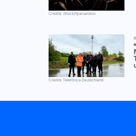
Credits: iStock/9parusnikov
0
N
Credits: Telefónica Deutschland