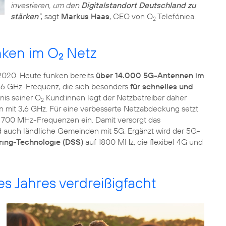
investieren, um den
Digitalstandort Deutschland zu
stärken
“
, sagt
Markus Haas
, CEO von O
Telefónica.
2
nken im O
Netz
2
2020. Heute funken bereits
über 14.000 5G-Antennen im
,6 GHz-Frequenz, die sich besonders
für schnelles und
nis seiner O
Kund:innen legt der Netzbetreiber daher
2
 mit 3,6 GHz. Für eine verbesserte Netzabdeckung setzt
 700 MHz-Frequenzen ein. Damit versorgt das
 auch ländliche Gemeinden mit 5G. Ergänzt wird der 5G-
ing-Technologie (DSS)
auf 1800 MHz, die flexibel 4G und
 Jahres verdreißigfacht