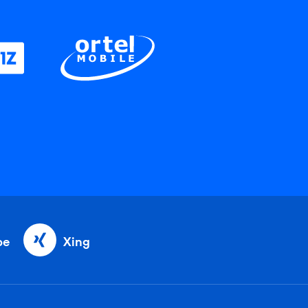
be
Xing