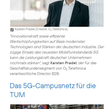
Karsten Pradel (
Credits: O
Telefónica
)
2
"Innovationskraft sowie effiziente
Wertschöpfungsketten auf Basis modernster
Technologien sind Stärken der deutschen Industrie. Der
zügige Einsatz des neuesten Mobilfunkstandards 5G
kann die Leistungskraft deutscher Unternehmen
nochmals stärken"
, sagt
Karsten Pradel
, der für das
Geschäftskundensegment von O
Telefónica
2
verantwortliche Director B2B.
Das 5G-Campusnetz für die
TUM