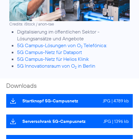
Credits: iStock / anon-tae
Digitalisierung im öffentlichen Sektor
-
Lösungsansätze und Angebote
5G Campus-Lösungen von O
Telefónica:
2
5G Campus-Netz für Dataport
5G Campus-Netz für Helios Klinik
5G Innovationsraum von O
in Berlin
2
Downloads
Startknopf 5G-Campusnetz
JPG | 4789 kb
Serverschrank 5G-Campusnetz
JPG | 1396 kb