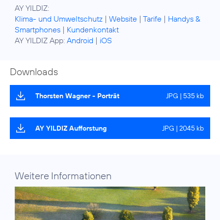
Klima- und Umweltschutz
|
Website
|
Tarife
|
Handys &
Smartphones
|
Kundenkontakt
AY YILDIZ App:
Android
|
iOS
Downloads
Thorsten Wagner - Porträt
JPG | 535 kb
AY YILDIZ Aufforstung
JPG | 2045 kb
Weitere Informationen