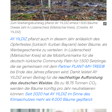
Zum Markengeburtstag pflanzt AY YILDIZ erneut 1.500 Bäume.
Dieses Jahr in Lüdenscheid (Märkischer Kreis). (
Credits: AY
YILDIZ
)
AY YILDIZ
pflanzt auch in diesem Jahr anlässlich des
Opferfestes (türkisch: Kurban Bayrami) lieber Bäume, als
Werbegeschenke zu verteilen. In Lüdenscheid
(Märkischer Kreis) ist die Mobilfunkmarke für die
deutsch-türkische Community Patin für 1.500 Setzlinge,
die sie gemeinsam mit dem
Partner PLANT-MY-TREE®
bis Ende des Jahres pflanzen wird. Damit leistet AY
YILDIZ einen Beitrag für die
nachhaltige Aufforstung
des deutschen Waldes
. Bis zu 18,75 Tonnen CO
2
werden die Bäume künftig pro Jahr neutralisieren
können.
Seit 2020 hat AY YILDIZ im Sinne des
Klimaschutzes mehr als 4.000 Bäume gepflanzt.