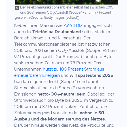
Der Telekommunikationsanbieter selbst hat zwischen 2015
und 2021 seinen CO
-Ausstoß (Scope 1+2) um 97 Prozent
2
gesenkt. (
Credits: Gettyimages (edited)
)
Neben ihren Marken wie
AY YILDIZ
engagiert sich
auch die
Telefónica Deutschland
selbst stark im
Bereich
Umwelt- und Klimaschutz
. Der
Telekommunikationsanbieter selbst hat zwischen
2015 und 2021 seinen CO
-Ausstoß (Scope 1+2) um
2
97 Prozent gesenkt. Der Stromverbrauch pro Byte
sank im selben Zeitraum um 78 Prozent. Das
Unternehmen
nutzt zu 100 Prozent Strom aus
erneuerbaren Energien
und
will spätestens 2025
bei den eigenen direkt (Scope 1) und durch
Stromeinkauf indirekt (Scope 2) verursachten
Emissionen
netto-CO
-neutral sein
. Dabei soll der
2
Stromverbrauch pro Byte bis 2025 im Vergleich zu
2015 um rund 87 Prozent sinken. Zentral für die
Zielerreichung sind vor allem der
schnelle 5G-
Ausbau und die Modernisierung des Netzes
.
Darüber hinaus werden das Netz, die Produkte und