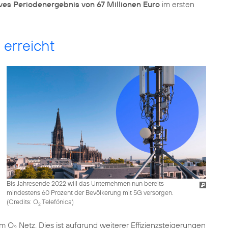
ives Periodenergebnis von 67 Millionen Euro
im ersten
 erreicht
Bis Jahresende 2022 will das Unternehmen nun bereits
mindestens 60 Prozent der Bevölkerung mit 5G versorgen.
(
Credits: O
Telefónica
)
2
im O
Netz. Dies ist aufgrund weiterer Effizienzsteigerungen
2