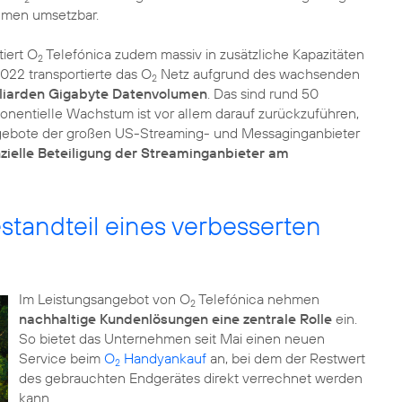
lumen umsetzbar.
iert O
Telefónica zudem massiv in zusätzliche Kapazitäten
2
2022 transportierte das O
Netz aufgrund des wachsenden
2
lliarden Gigabyte Datenvolumen
. Das sind rund 50
onentielle Wachstum ist vor allem darauf zurückzuführen,
ngebote der großen US-Streaming- und Messaginganbieter
anzielle Beteiligung der Streaminganbieter am
estandteil eines verbesserten
Im Leistungsangebot von O
Telefónica nehmen
2
nachhaltige Kundenlösungen eine zentrale Rolle
ein.
So bietet das Unternehmen seit Mai einen neuen
Service beim
O
Handyankauf
an, bei dem der Restwert
2
des gebrauchten Endgerätes direkt verrechnet werden
kann.