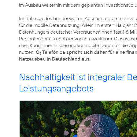
im Ausbau weiterhin mit dem geplanten Investitionsvo
Im Rahmen des bundesweiten Ausbauprogramms invest
für die mobile Datennutzung. Allein im ersten Halbjahr 
Datenhungers deutscher Verbraucher:innen fast
1,6 Mi
Prozent mehr als noch im Vorjahreszeitraum. Dieses exp
dass Kund:innen insbesondere mobile Daten für die A
nutzen.
O
Telefónica spricht sich daher für eine fin
2
Netzausbau in Deutschland aus.
Nachhaltigkeit ist integraler B
Leistungsangebots