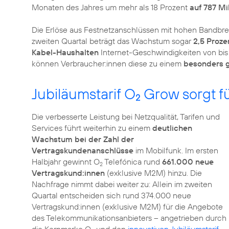
Monaten des Jahres um mehr als 18 Prozent
auf 787 Mi
Die Erlöse aus Festnetzanschlüssen mit hohen Bandbrei
zweiten Quartal beträgt das Wachstum sogar
2,5 Proze
Kabel-Haushalten
Internet-Geschwindigkeiten von bis 
können Verbraucher:innen diese zu einem
besonders g
Jubiläumstarif O
Grow sorgt f
2
Die verbesserte Leistung bei Netzqualität, Tarifen und
Services führt weiterhin zu einem
deutlichen
Wachstum bei der Zahl der
Vertragskundenanschlüsse
im Mobilfunk. Im ersten
Halbjahr gewinnt O
Telefónica rund
661.000 neue
2
Vertragskund:innen
(exklusive M2M) hinzu. Die
Nachfrage nimmt dabei weiter zu: Allein im zweiten
Quartal entscheiden sich rund 374.000 neue
Vertragskund:innen (exklusive M2M) für die Angebote
des Telekommunikationsanbieters – angetrieben durch
die Kernmarke O
und den
innovativen Jubiläumstarif