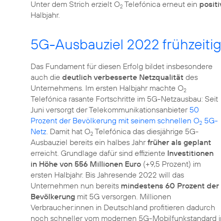
Unter dem Strich erzielt O
Telefónica erneut ein
posit
2
5G-Ausbauziel 2022 frühzeitig
Das Fundament für diesen Erfolg bildet insbesondere
auch die
deutlich verbesserte Netzqualität
des
Unternehmens. Im ersten Halbjahr machte O
2
Telefónica rasante Fortschritte im 5G-Netzausbau: Seit
Juni versorgt der Telekommunikationsanbieter
50
Prozent der Bevölkerung mit seinem schnellen O
5G-
2
Netz
. Damit hat O
Telefónica das diesjährige 5G-
2
Ausbauziel bereits ein halbes Jahr
früher als geplant
erreicht. Grundlage dafür sind effiziente
Investitionen
in Höhe von 556 Millionen Euro
(+9,5 Prozent) im
ersten Halbjahr. Bis Jahresende 2022 will das
Unternehmen nun bereits
mindestens 60 Prozent der
Bevölkerung
mit 5G versorgen. Millionen
Verbraucher:innen in Deutschland profitieren dadurch
noch schneller vom modernen 5G-Mobilfunkstandard 