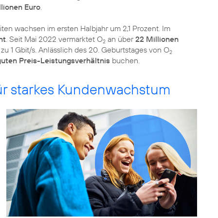
llionen Euro
.
ten wachsen im ersten Halbjahr um 2,1 Prozent. Im
nt
. Seit Mai 2022 vermarktet O
an über
22 Millionen
2
zu 1 Gbit/s. Anlässlich des 20. Geburtstages von O
2
uten Preis-Leistungsverhältnis
buchen.
ür starkes Kundenwachstum