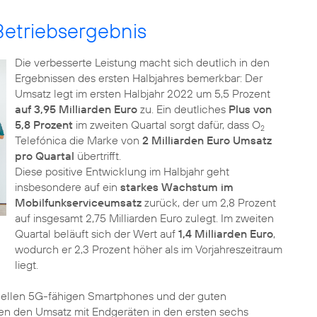
Betriebsergebnis
Die verbesserte Leistung macht sich deutlich in den
Ergebnissen des ersten Halbjahres bemerkbar: Der
Umsatz legt im ersten Halbjahr 2022 um 5,5 Prozent
auf 3,95 Milliarden Euro
zu. Ein deutliches
Plus von
5,8 Prozent
im zweiten Quartal sorgt dafür, dass O
2
Telefónica die Marke von
2 Milliarden Euro Umsatz
pro Quartal
übertrifft.
Diese positive Entwicklung im Halbjahr geht
insbesondere auf ein
starkes Wachstum im
Mobilfunkserviceumsatz
zurück, der um 2,8 Prozent
auf insgesamt 2,75 Milliarden Euro zulegt. Im zweiten
Quartal beläuft sich der Wert auf
1,4 Milliarden Euro
,
wodurch er 2,3 Prozent höher als im Vorjahreszeitraum
liegt.
ellen 5G-fähigen Smartphones und der guten
en den Umsatz mit Endgeräten in den ersten sechs