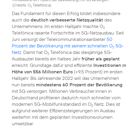
(
Credits: O
Telefónica
)
2
Das Fundament für diesen Erfolg bildet insbesondere
auch die
deutlich verbesserte Netzqualität
des
Unternehmens. Im ersten Halbjahr machte O
2
Telefónica rasante Fortschritte im 5G-Netzausbau: Seit
Juni versorgt der Telekommunikationsanbieter
50
Prozent der Bevölkerung mit seinem schnellen O
5G-
2
Netz
. Damit hat O
Telefónica das diesjährige 5G-
2
Ausbauziel bereits ein halbes Jahr
früher als geplant
erreicht. Grundlage dafür sind effiziente
Investitionen in
Höhe von 556 Millionen Euro
(+9,5 Prozent) im ersten
Halbjahr. Bis Jahresende 2022 will das Unternehmen
nun bereits
mindestens 60 Prozent der Bevölkerung
mit 5G versorgen. Millionen Verbraucher:innen in
Deutschland profitieren dadurch noch schneller vom
modernen 5G-Mobilfunkstandard im O
Netz. Dies ist
2
aufgrund weiterer Effizienzsteigerungen im Ausbau
weiterhin mit dem geplanten Investitionsvolumen
umsetzbar.