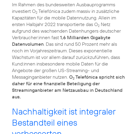
Im Rahmen des bundesweiten Ausbauprogramms
investiert O
Telefónica zudem massiv in zusätzliche
2
Kapazitäten für die mobile Datennutzung. Allein im
ersten Halbjahr 2022 transportierte das O
Netz
2
aufgrund des wachsenden Datenhungers deutscher
Verbraucher:innen fast
1,6 Milliarden Gigabyte
Datenvolumen
. Das sind rund 50 Prozent mehr als
noch im Vorjahreszeitraum. Dieses exponentielle
Wachstum ist vor allem darauf zurückzuführen, dass
Kund:innen insbesondere mobile Daten für die
Angebote der großen US-Streaming- und
Messaginganbieter nutzen.
O
Telefónica spricht sich
2
daher für eine finanzielle Beteiligung der
Streaminganbieter am Netzausbau in Deutschland
aus.
Nachhaltigkeit ist integraler
Bestandteil eines
verbesserten