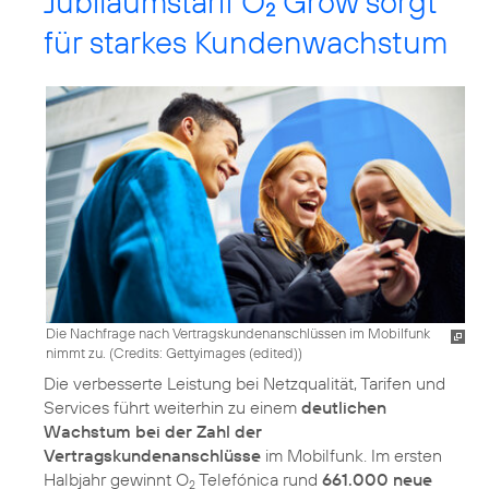
Jubiläumstarif O
Grow sorgt
2
für starkes Kundenwachstum
Die Nachfrage nach Vertragskundenanschlüssen im Mobilfunk
nimmt zu. (
Credits: Gettyimages (edited)
)
Die verbesserte Leistung bei Netzqualität, Tarifen und
Services führt weiterhin zu einem
deutlichen
Wachstum bei der Zahl der
Vertragskundenanschlüsse
im Mobilfunk. Im ersten
Halbjahr gewinnt O
Telefónica rund
661.000 neue
2