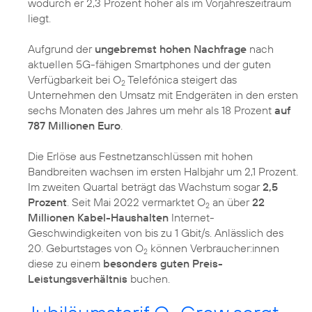
wodurch er 2,3 Prozent höher als im Vorjahreszeitraum
liegt.
Aufgrund der
ungebremst hohen Nachfrage
nach
aktuellen 5G-fähigen Smartphones und der guten
Verfügbarkeit bei O
Telefónica steigert das
2
Unternehmen den Umsatz mit Endgeräten in den ersten
sechs Monaten des Jahres um mehr als 18 Prozent
auf
787 Millionen Euro
.
Die Erlöse aus Festnetzanschlüssen mit hohen
Bandbreiten wachsen im ersten Halbjahr um 2,1 Prozent.
Im zweiten Quartal beträgt das Wachstum sogar
2,5
Prozent
. Seit Mai 2022 vermarktet O
an über
22
2
Millionen Kabel-Haushalten
Internet-
Geschwindigkeiten von bis zu 1 Gbit/s. Anlässlich des
20. Geburtstages von O
können Verbraucher:innen
2
diese zu einem
besonders guten Preis-
Leistungsverhältnis
buchen.