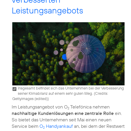
Leistungsangebots
Insgesamt befindet sich das Unternehmen bei der Verbesserung
seiner Klimabilanz auf einem sehr guten Weg. (
Credits:
Gettyimages (edited)
)
Im Leistungsangebot von O
Telefónica nehmen
2
nachhaltige Kundenlösungen eine zentrale Rolle
ein.
So bietet das Unternehmen seit Mai einen neuen
Service beim
O
Handyankauf
an, bei dem der Restwert
2