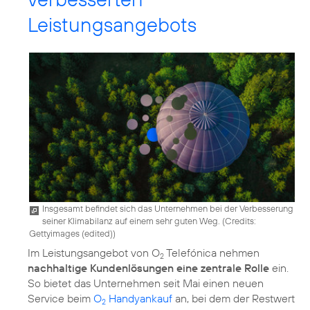
Leistungsangebots
Insgesamt befindet sich das Unternehmen bei der Verbesserung
seiner Klimabilanz auf einem sehr guten Weg. (
Credits:
Gettyimages (edited)
)
Im Leistungsangebot von O
Telefónica nehmen
2
nachhaltige Kundenlösungen eine zentrale Rolle
ein.
So bietet das Unternehmen seit Mai einen neuen
Service beim
O
Handyankauf
an, bei dem der Restwert
2