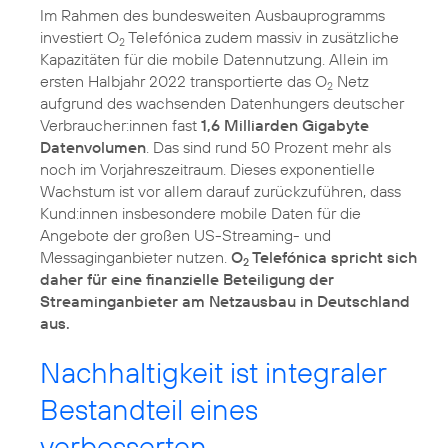
Im Rahmen des bundesweiten Ausbauprogramms
investiert O
Telefónica zudem massiv in zusätzliche
2
Kapazitäten für die mobile Datennutzung. Allein im
ersten Halbjahr 2022 transportierte das O
Netz
2
aufgrund des wachsenden Datenhungers deutscher
Verbraucher:innen fast
1,6 Milliarden Gigabyte
Datenvolumen
. Das sind rund 50 Prozent mehr als
noch im Vorjahreszeitraum. Dieses exponentielle
Wachstum ist vor allem darauf zurückzuführen, dass
Kund:innen insbesondere mobile Daten für die
Angebote der großen US-Streaming- und
Messaginganbieter nutzen.
O
Telefónica spricht sich
2
daher für eine finanzielle Beteiligung der
Streaminganbieter am Netzausbau in Deutschland
aus.
Nachhaltigkeit ist integraler
Bestandteil eines
verbesserten