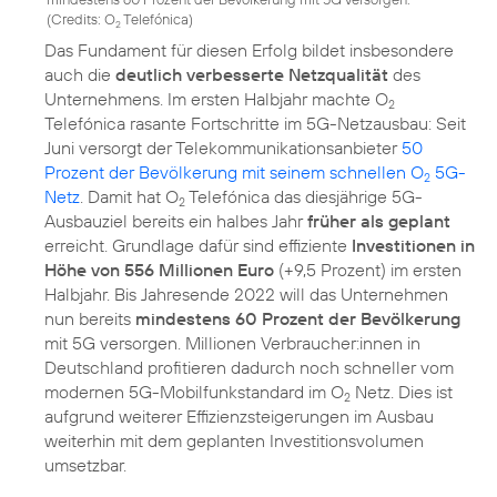
(
Credits: O
Telefónica
)
2
Das Fundament für diesen Erfolg bildet insbesondere
auch die
deutlich verbesserte Netzqualität
des
Unternehmens. Im ersten Halbjahr machte O
2
Telefónica rasante Fortschritte im 5G-Netzausbau: Seit
Juni versorgt der Telekommunikationsanbieter
50
Prozent der Bevölkerung mit seinem schnellen O
5G-
2
Netz
. Damit hat O
Telefónica das diesjährige 5G-
2
Ausbauziel bereits ein halbes Jahr
früher als geplant
erreicht. Grundlage dafür sind effiziente
Investitionen in
Höhe von 556 Millionen Euro
(+9,5 Prozent) im ersten
Halbjahr. Bis Jahresende 2022 will das Unternehmen
nun bereits
mindestens 60 Prozent der Bevölkerung
mit 5G versorgen. Millionen Verbraucher:innen in
Deutschland profitieren dadurch noch schneller vom
modernen 5G-Mobilfunkstandard im O
Netz. Dies ist
2
aufgrund weiterer Effizienzsteigerungen im Ausbau
weiterhin mit dem geplanten Investitionsvolumen
umsetzbar.