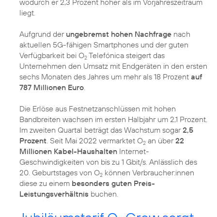
wodurch er 2,3 Prozent höher als im Vorjahreszeitraum
liegt.
Aufgrund der
ungebremst hohen Nachfrage
nach
aktuellen 5G-fähigen Smartphones und der guten
Verfügbarkeit bei O
Telefónica steigert das
2
Unternehmen den Umsatz mit Endgeräten in den ersten
sechs Monaten des Jahres um mehr als 18 Prozent
auf
787 Millionen Euro
.
Die Erlöse aus Festnetzanschlüssen mit hohen
Bandbreiten wachsen im ersten Halbjahr um 2,1 Prozent.
Im zweiten Quartal beträgt das Wachstum sogar
2,5
Prozent
. Seit Mai 2022 vermarktet O
an über
22
2
Millionen Kabel-Haushalten
Internet-
Geschwindigkeiten von bis zu 1 Gbit/s. Anlässlich des
20. Geburtstages von O
können Verbraucher:innen
2
diese zu einem
besonders guten Preis-
Leistungsverhältnis
buchen.