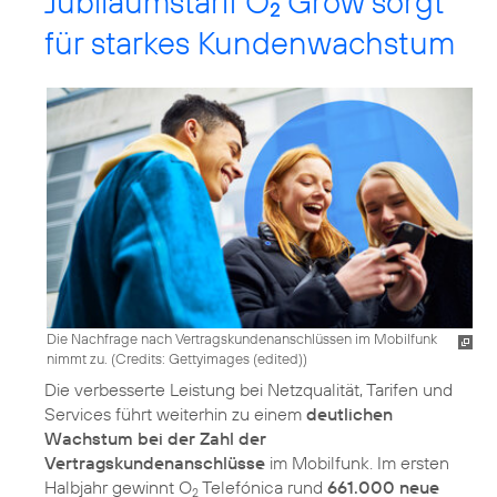
Jubiläumstarif O
Grow sorgt
2
für starkes Kundenwachstum
Die Nachfrage nach Vertragskundenanschlüssen im Mobilfunk
nimmt zu. (
Credits: Gettyimages (edited)
)
Die verbesserte Leistung bei Netzqualität, Tarifen und
Services führt weiterhin zu einem
deutlichen
Wachstum bei der Zahl der
Vertragskundenanschlüsse
im Mobilfunk. Im ersten
Halbjahr gewinnt O
Telefónica rund
661.000 neue
2