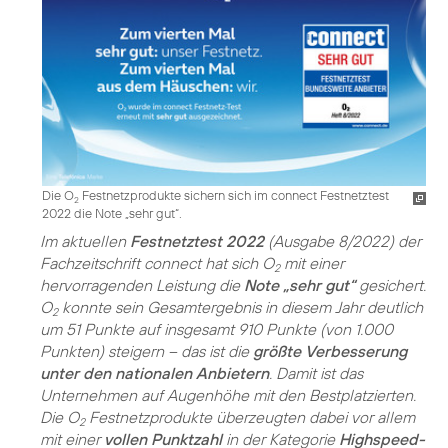
Die O
Festnetzprodukte sichern sich im connect Festnetztest
2
2022 die Note „sehr gut“.
Im aktuellen
Festnetztest 2022
(Ausgabe 8/2022) der
Fachzeitschrift connect hat sich O
mit einer
2
hervorragenden Leistung die
Note „sehr gut“
gesichert.
O
konnte sein Gesamtergebnis in diesem Jahr deutlich
2
um 51 Punkte auf insgesamt 910 Punkte (von 1.000
Punkten) steigern – das ist die
größte Verbesserung
unter den nationalen Anbietern
. Damit ist das
Unternehmen auf Augenhöhe mit den Bestplatzierten.
Die O
Festnetzprodukte überzeugten dabei vor allem
2
mit einer
vollen Punktzahl
in der Kategorie
Highspeed-