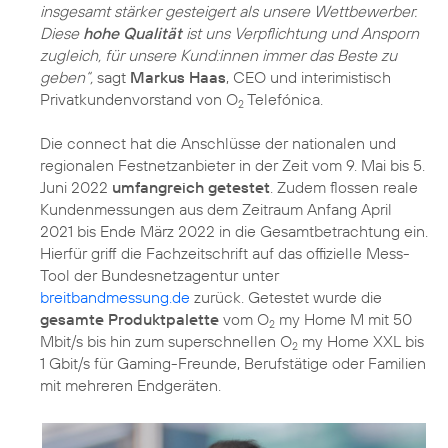
insgesamt stärker gesteigert als unsere Wettbewerber.
Diese
hohe Qualität
ist uns Verpflichtung und Ansporn
zugleich, für unsere Kund:innen immer das Beste zu
geben“,
sagt
Markus Haas
, CEO und interimistisch
Privatkundenvorstand von O
Telefónica.
2
Die connect hat die Anschlüsse der nationalen und
regionalen Festnetzanbieter in der Zeit vom 9. Mai bis 5.
Juni 2022
umfangreich getestet
. Zudem flossen reale
Kundenmessungen aus dem Zeitraum Anfang April
2021 bis Ende März 2022 in die Gesamtbetrachtung ein.
Hierfür griff die Fachzeitschrift auf das offizielle Mess-
Tool der Bundesnetzagentur unter
breitbandmessung.de
zurück. Getestet wurde die
gesamte Produktpalette
vom O
my Home M mit 50
2
Mbit/s bis hin zum superschnellen O
my Home XXL bis
2
1 Gbit/s für Gaming-Freunde, Berufstätige oder Familien
mit mehreren Endgeräten.